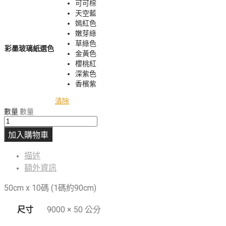
可可棕
天空藍
嫣紅色
嫩芽綠
草綠色
彩墨玻璃紙選色
金黃色
櫻桃紅
深紫色
香檳紫
清除
數量
數量
加入購物車
描述
額外資訊
50cm x 10碼 (1碼約90cm)
尺寸
9000 × 50 公分