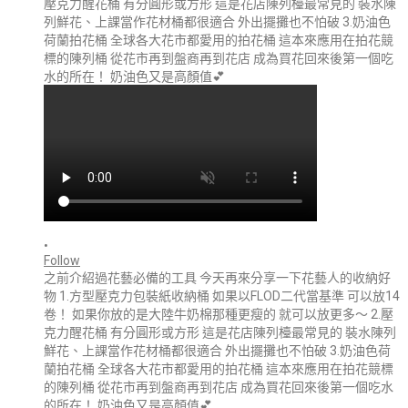
•
Follow
之前介紹過花藝必備的工具 今天再來分享一下花藝人的收納好
物 1.方型壓克力包裝紙收納桶 如果以FLOD二代當基準 可以放14
卷！ 如果你放的是大陸牛奶棉那種更瘦的 就可以放更多～ 2.壓
克力醒花桶 有分圓形或方形 這是花店陳列檯最常見的 裝水陳列
鮮花、上課當作花材桶都很適合 外出擺攤也不怕破 3.奶油色荷
蘭拍花桶 全球各大花市都愛用的拍花桶 這本來應用在拍花競標
的陳列桶 從花市再到盤商再到花店 成為買花回來後第一個吃水
的所在！ 奶油色又是高顏值💕