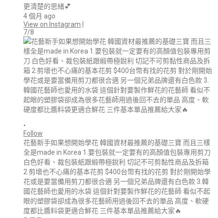
更清楚的思緒💕
4 個月 ago
View on Instagram
|
7/8
•
Follow
花藝新手如果想開始學花 韓國資材最推薦的基礎三寶 而且三樣
全是made in Korea 1.要包裝就一定要有的高顏值包裝專用剪刀
白色好看、裁包裝紙跟緞帶極銳利 切記不可剪黏性商品及拆箱
2.剪壞也不心痛的基本花剪 $400台幣有找的花剪 對於剛開始學
花或是要當備用剪刀都很合適 另一個兄弟品牌還有白色款 3.韓
國花藝師也愛用的水袋 這個針對要製作鮮花的花藝師 看似不起
眼的塑膠袋卻成為很多花藝師用過後回不去的單品 高度、軟硬
度都比醬料袋更適合鮮花 三件基本單品推薦給大家🔥