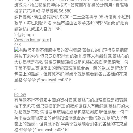
護觀念 • 換盆移植與轉向技巧 • 質感蘭花花禮設計應用 • 實際種
植蘭花花禮 ×2 早鳥優惠 $6,580 ━━━━━━━━━━━━━━
課程優惠 • 舊生續報折抵 $200 • 三堂全報再享 95 折優惠 小班制
教學，每班限額 8 名 高雄市鼓山區翠華路497巷35號 📩 詳細資
訊請私訊或加入官方 LINE
2 個月 ago
View on Instagram
|
4/8
•
Follow
有時候不得不佩服中國的資材靈感 蕾絲布的出現很像是把窗簾
拉下來包花 但只要搭配得宜 的確能讓客人有新鮮感 蕾絲布的大
缺點就是布軟 背後要用玻璃紙或是包裝紙襯底 喔但聽我一句 千
萬不要去買後來出的蕾絲跟玻璃紙合為一體的款式 是解決了包
裝上的難處、但質感不好 畢業季就是能看到各式各樣的花束風
格 🩵🩵🩵 @bestwishes0815