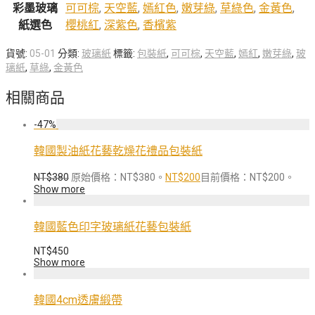
彩墨玻璃
可可棕
,
天空藍
,
嫣紅色
,
嫩芽綠
,
草綠色
,
金黃色
,
紙選色
櫻桃紅
,
深紫色
,
香檳紫
貨號:
05-01
分類:
玻璃紙
標籤:
包裝紙
,
可可棕
,
天空藍
,
嫣紅
,
嫩芽綠
,
玻
璃紙
,
草綠
,
金黃色
相關商品
-
47
%
韓國製油紙花藝乾燥花禮品包裝紙
NT$
380
原始價格：NT$380。
NT$
200
目前價格：NT$200。
Show more
韓國藍色印字玻璃紙花藝包裝紙
NT$
450
Show more
韓國4cm透膚緞帶