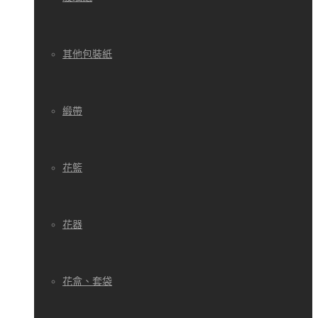
其他包裝紙
緞帶
花籃
花器
花盒、套袋