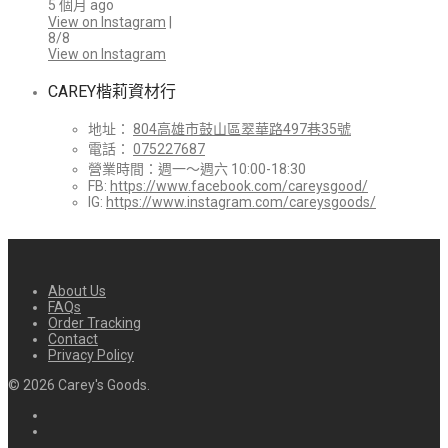
5 個月 ago
View on Instagram
|
8/8
View on Instagram
CAREY楷莉資材行
地址：
804高雄市鼓山區翠華路497巷35號
電話：
075227687
營業時間：週一～週六 10:00-18:30
FB:
https://www.facebook.com/careysgood/
IG:
https://www.instagram.com/careysgoods/
About Us
FAQs
Order Tracking
Contact
Privacy Policy
©
2026
Carey's Goods.