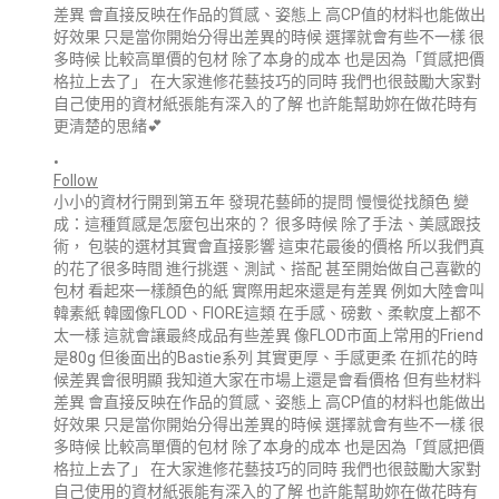
•
Follow
小小的資材行開到第五年 發現花藝師的提問 慢慢從找顏色 變
成：這種質感是怎麼包出來的？ 很多時候 除了手法、美感跟技
術， 包裝的選材其實會直接影響 這束花最後的價格 所以我們真
的花了很多時間 進行挑選、測試、搭配 甚至開始做自己喜歡的
包材 看起來一樣顏色的紙 實際用起來還是有差異 例如大陸會叫
韓素紙 韓國像FLOD、FIORE這類 在手感、磅數、柔軟度上都不
太一樣 這就會讓最終成品有些差異 像FLOD市面上常用的Friend
是80g 但後面出的Bastie系列 其實更厚、手感更柔 在抓花的時
候差異會很明顯 我知道大家在市場上還是會看價格 但有些材料
差異 會直接反映在作品的質感、姿態上 高CP值的材料也能做出
好效果 只是當你開始分得出差異的時候 選擇就會有些不一樣 很
多時候 比較高單價的包材 除了本身的成本 也是因為「質感把價
格拉上去了」 在大家進修花藝技巧的同時 我們也很鼓勵大家對
自己使用的資材紙張能有深入的了解 也許能幫助妳在做花時有