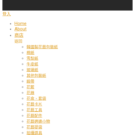
登入
Home
About
商店
返回
韓國製花藝包裝紙
棉紙
雪梨紙
牛皮紙
玻璃紙
其他包裝紙
緞帶
花籃
花器
花盒、套袋
花藝卡片
花藝工具
花藝配件
花藝週邊小物
花藝提袋
拍攝道具