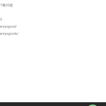
7巷35號
0
areysgood/
careysgoods/