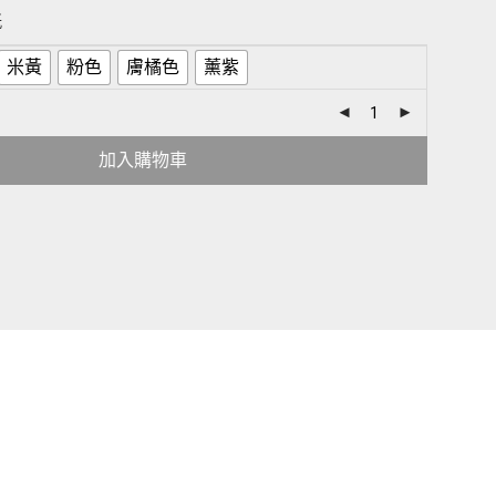
紙
米黃
粉色
膚橘色
薰紫
加入購物車