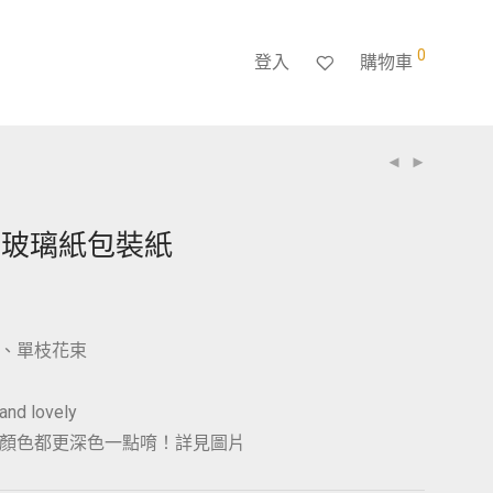
0
登入
購物車
字玻璃紙包裝紙
、單枝花束
d lovely
顏色都更深色一點唷！詳見圖片