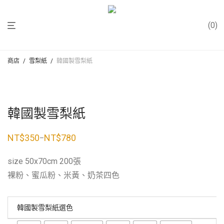
0
商店
/
雪梨紙
/
韓國製雪梨紙
韓國製雪梨紙
NT$
350
NT$
780
–
價
格
範
size 50x70cm 200張
圍：
NT$350
裸粉、蜜瓜粉、米黃、奶茶四色
到
NT$780
韓國製雪梨紙選色