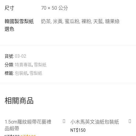
尺寸
70 × 50 公分
韓國製雪梨紙
奶茶, 米黃, 蜜瓜粉, 裸粉, 天藍, 糖果綠
選色
貨號:
03-02
分類:
特賣專區
,
雪梨紙
標籤:
包裝紙
,
雪梨紙
相關商品
-
44
%
1.5cm羅紋緞帶花藝禮
小木馬英文油紙包裝紙
品緞帶
NT$
150