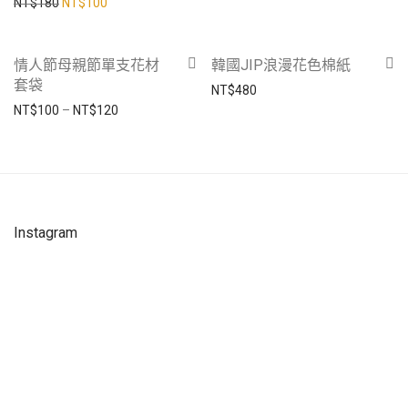
原始價格：NT$180。
目前價格：NT$100。
NT$
180
NT$
100
-
17
%
情人節母親節單支花材
韓國JIP浪漫花色棉紙
套袋
NT$
480
價格範圍：NT$100 到 NT$120
NT$
100
–
NT$
120
Instagram