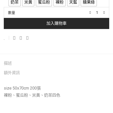
奶茶
米黃
蜜瓜粉
裸粉
天藍
糖果綠
數量
加入購物車
描述
額外資訊
size 50x70cm 200張
裸粉、蜜瓜粉、米黃、奶茶四色