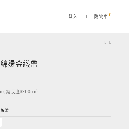
0
登入
購物車
紋綿燙金緞帶
m ( 總長度3300cm)
金緞帶