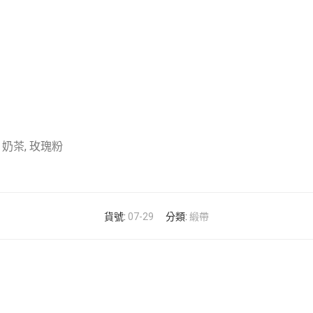
奶茶, 玫瑰粉
貨號:
07-29
分類:
緞帶