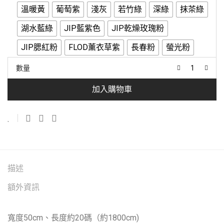
溫暖黃
葡萄紫
淺灰
若竹綠
深綠
抹茶綠
湖水藍綠
JIP藍紫色
JIP乾燥玫瑰粉
JIP腮紅粉
FLOD薰衣草紫
長春粉
螢光粉
數量
加入購物車
描述
額外資訊
寬度50cm、長度約20碼（約1800cm)