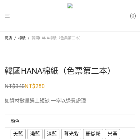
0
商店
/
棉紙
/
韓國HANA棉紙（色票第二本）
韓國HANA棉紙（色票第二本）
NT$
340
NT$
280
原
目
始
前
價
價
如資材數量遇上短缺 一率以退費處理
格：
格：
NT$340。
NT$280。
顏色
天藍
淺藍
湛藍
暮光紫
珊瑚粉
米黃