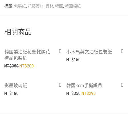
標籤:
包裝紙
,
花藝資材
,
資材
,
韓國
,
韓國棉紙
相關商品
-
47
%
韓國製油紙花藝乾燥花
小木馬英文油紙包裝紙
禮品包裝紙
NT$
150
原始價格：NT$380。
目前價格：NT$200。
NT$
380
NT$
200
-
17
%
彩墨玻璃紙
韓國3cm手撕緞帶
原始價格：NT$350。
目前價格：NT$29
NT$
180
NT$
350
NT$
290