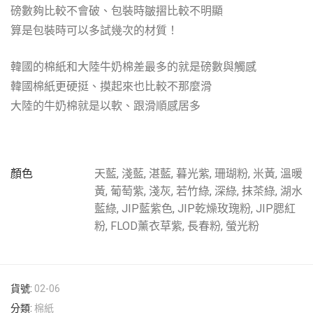
磅數夠比較不會破、包裝時皺摺比較不明顯
算是包裝時可以多試幾次的材質！
韓國的棉紙和大陸牛奶棉差最多的就是磅數與觸感
韓國棉紙更硬挺、摸起來也比較不那麼滑
大陸的牛奶棉就是以軟、跟滑順感居多
顏色
天藍, 淺藍, 湛藍, 暮光紫, 珊瑚粉, 米黃, 溫暖
黃, 葡萄紫, 淺灰, 若竹綠, 深綠, 抹茶綠, 湖水
藍綠, JIP藍紫色, JIP乾燥玫瑰粉, JIP腮紅
粉, FLOD薰衣草紫, 長春粉, 螢光粉
貨號:
02-06
分類:
棉紙