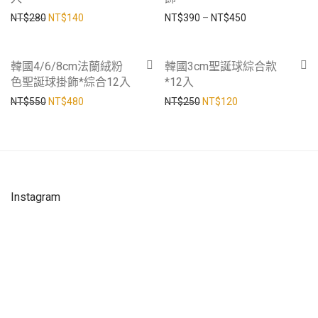
原始價格：NT$280。
目前價格：NT$140。
價格範圍：NT$39
NT$
280
NT$
140
NT$
390
–
NT$
450
-
13
%
-
52
%
韓國4/6/8cm法蘭絨粉
韓國3cm聖誕球綜合款
色聖誕球掛飾*綜合12入
*12入
原始價格：NT$550。
目前價格：NT$480。
原始價格：NT$250。
目前價格：NT$12
NT$
550
NT$
480
NT$
250
NT$
120
Instagram