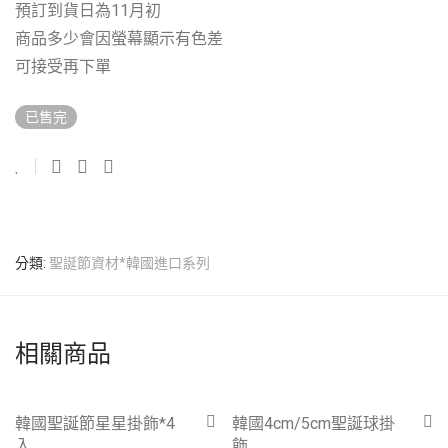
預訂到貨日為11月初
商品多少會因螢幕顯示有色差
可接受再下單
已售完
分類:
聖誕節資材*韓國進口系列
相關商品
-
50
%
-
22
%
韓國聖誕節星星掛飾*4
韓國4cm/5cm聖誕球掛
入
飾