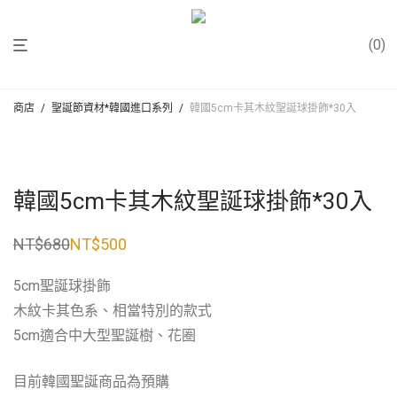
0
商店
/
聖誕節資材*韓國進口系列
/
韓國5cm卡其木紋聖誕球掛飾*30入
韓國5cm卡其木紋聖誕球掛飾*30入
NT$
680
NT$
500
原
目
始
前
價
價
5cm聖誕球掛飾
格：
格：
NT$680。
NT$500。
木紋卡其色系、相當特別的款式
5cm適合中大型聖誕樹、花圈
目前韓國聖誕商品為預購