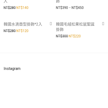
入
飾
原始價格：NT$280。
目前價格：NT$140。
價格範圍：NT$39
NT$
280
NT$
140
NT$
390
–
NT$
450
-
57
%
-
27
%
韓國水滴壺型掛飾*2入
韓國毛絨松果松鼠聖誕
掛飾
原始價格：NT$280。
目前價格：NT$120。
NT$
280
NT$
120
原始價格：NT$300。
目前價格：NT$22
NT$
300
NT$
220
Instagram