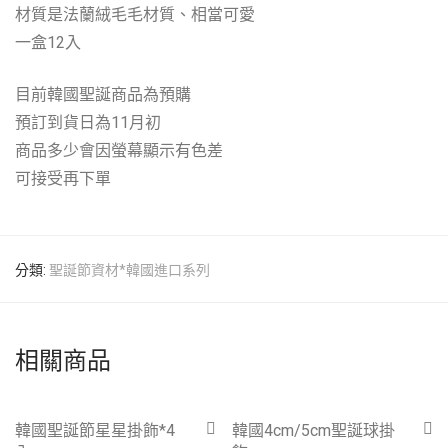
材質是法蘭絨毛毛材質、相當可愛
一盒12入
目前韓國聖誕商品為預購
預訂到貨日為11月初
商品多少會因螢幕顯示有色差
可接受再下單
分類:
聖誕節資材*韓國進口系列
相關商品
-
50
%
-
22
%
韓國聖誕節星星掛飾*4
韓國4cm/5cm聖誕球掛