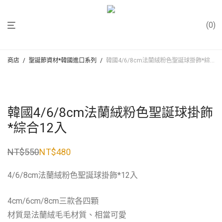
0
商店
/
聖誕節資材*韓國進口系列
/
韓國4/6/8cm法蘭絨粉色聖誕球掛飾*綜合12入
韓國4/6/8cm法蘭絨粉色聖誕球掛飾
*綜合12入
NT$
550
NT$
480
原
目
始
前
價
價
4/6/8cm法蘭絨粉色聖誕球掛飾*12入
格：
格：
NT$550。
NT$480。
4cm/6cm/8cm三款各四顆
材質是法蘭絨毛毛材質、相當可愛