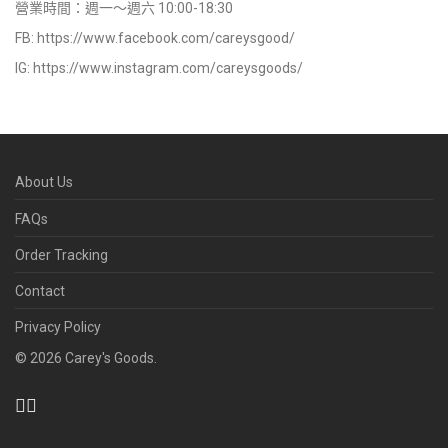
營業時間：週一～週六 10:00-18:30
FB:
https://www.facebook.com/careysgood/
IG:
https://www.instagram.com/careysgoods/
About Us
FAQs
Order Tracking
Contact
Privacy Policy
©
2026
Carey's Goods.