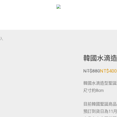
入
韓國水滴造
NT$
880
NT$
400
原
目
始
前
價
價
韓國水滴造型聖誕
格：
格：
NT$880。
NT$400。
尺寸約8cm
目前韓國聖誕商品
預訂到貨日為11