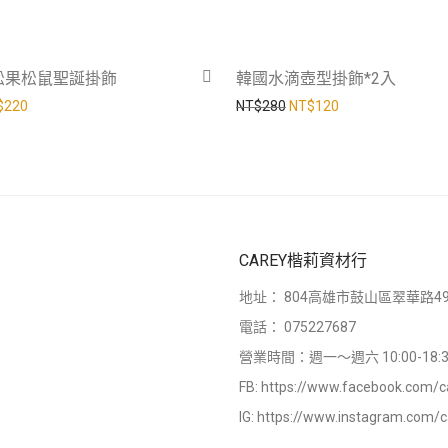
-
27
%
松果松鼠聖誕掛飾
韓國水滴壺型掛飾*2入
價格：NT$300。
目前價格：NT$220。
原始價格：NT$280。
目前價格：NT$1
$
220
NT$
280
NT$
120
CAREY楷莉資材行
地址：
804高雄市鼓山區翠華路49
電話：
075227687
營業時間：週一～週六 10:00-18:3
FB:
https://www.facebook.com/c
IG:
https://www.instagram.com/