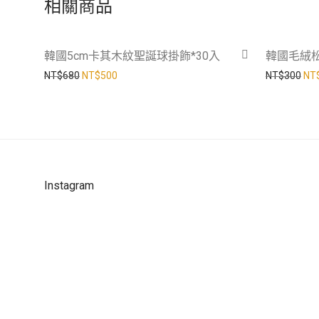
相關商品
-
26
%
韓國5cm卡其木紋聖誕球掛飾*30入
韓國毛絨
原始價格：NT$680。
目前價格：NT$500。
原始
NT$
680
NT$
500
NT$
300
NT
Instagram