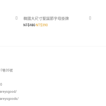
-
57
%
-
19
%
韓國大尺寸聖誕節字母掛牌
20。
原始價格：NT$480。
目前價格：NT$390。
NT$
480
NT$
390
7巷35號
0
areysgood/
careysgoods/