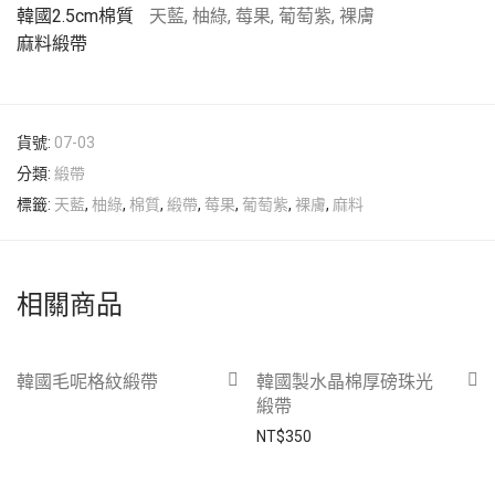
韓國2.5cm棉質
天藍, 柚綠, 莓果, 葡萄紫, 裸膚
麻料緞帶
貨號:
07-03
分類:
緞帶
標籤:
天藍
,
柚綠
,
棉質
,
緞帶
,
莓果
,
葡萄紫
,
裸膚
,
麻料
相關商品
韓國毛呢格紋緞帶
韓國製水晶棉厚磅珠光
緞帶
NT$
350