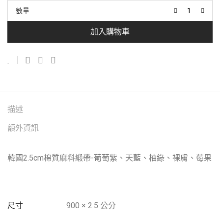
數量
加入購物車
描述
額外資訊
韓國2.5cm棉質麻料緞帶-葡萄紫、天藍、柚綠、裸膚、莓果
尺寸
900 × 2.5 公分