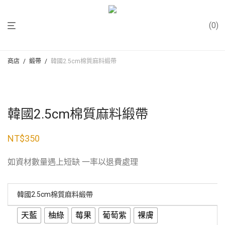
0
商店
/
緞帶
/
韓國2.5cm棉質麻料緞帶
韓國2.5cm棉質麻料緞帶
NT$
350
如資材數量遇上短缺 一率以退費處理
韓國2.5cm棉質麻料緞帶
天藍
柚綠
莓果
葡萄紫
裸膚