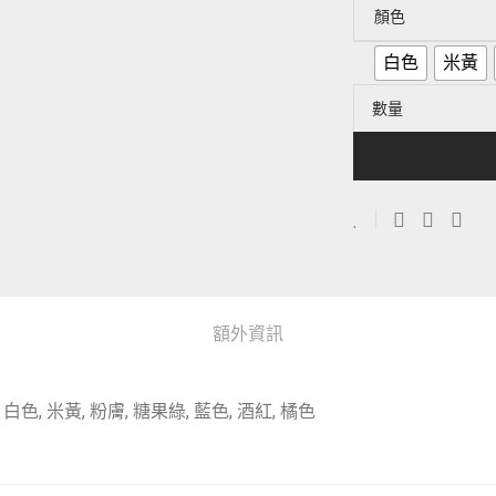
顏色
白色
米黃
數量
額外資訊
白色, 米黃, 粉膚, 糖果綠, 藍色, 酒紅, 橘色