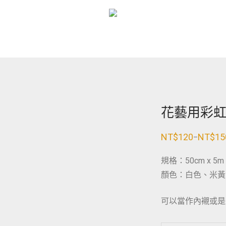
花藝用彩
NT$
120
NT$
15
–
價
格
範
規格：50cm x 5m
圍：
NT$120
顏色：白色、米黃
到
NT$150
可以當作內襯或是