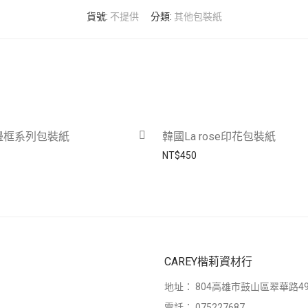
貨號:
不提供
分類:
其他包裝紙
邊框系列包裝紙
韓國La rose印花包裝紙
NT$
450
CAREY楷莉資材行
地址：
804高雄市鼓山區翠華路49
電話：
075227687