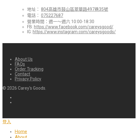
地址：
804高雄市鼓山區翠華路497巷35號
電話：
075227687
營業時間：週一～週六 10:00-18:30
FB:
https://www.facebook.com/careysgood/
IG:
https://www.instagram.com/careysgoods/
About Us
FAQs
Order Tracking
Contact
Privacy Policy
©
2026
Carey's Goods.
登入
Home
About