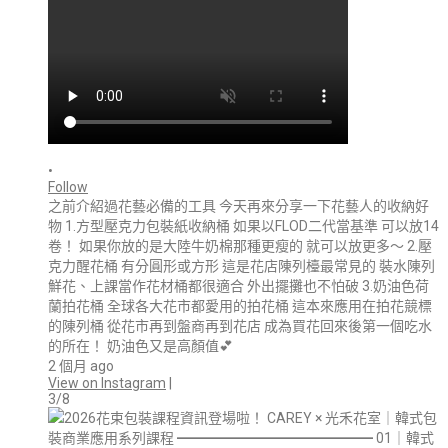
•
Follow
之前介紹過花藝必備的工具 今天再來分享一下花藝人的收納好
物 1.方型壓克力包裝紙收納桶 如果以FLOD二代當基準 可以放14
卷！ 如果你放的是大陸牛奶棉那種更瘦的 就可以放更多～ 2.壓
克力醒花桶 有分圓形或方形 這是花店陳列檯最常見的 裝水陳列
鮮花、上課當作花材桶都很適合 外出擺攤也不怕破 3.奶油色荷
蘭拍花桶 全球各大花市都愛用的拍花桶 這本來應用在拍花競標
的陳列桶 從花市再到盤商再到花店 成為買花回來後第一個吃水
的所在！ 奶油色又是高顏值💕
2 個月 ago
View on Instagram
|
3/8