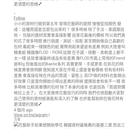
•
Follow
小小的資材行開到第五年 發現花藝師的提問 慢慢從找顏色 變
成：這種質感是怎麼包出來的？ 很多時候 除了手法、美感跟技
術， 包裝的選材其實會直接影響 這束花最後的價格 所以我們真
的花了很多時間 進行挑選、測試、搭配 甚至開始做自己喜歡的
包材 看起來一樣顏色的紙 實際用起來還是有差異 例如大陸會叫
韓素紙 韓國像FLOD、FIORE這類 在手感、磅數、柔軟度上都不
太一樣 這就會讓最終成品有些差異 像FLOD市面上常用的Friend
是80g 但後面出的Bastie系列 其實更厚、手感更柔 在抓花的時
候差異會很明顯 我知道大家在市場上還是會看價格 但有些材料
差異 會直接反映在作品的質感、姿態上 高CP值的材料也能做出
好效果 只是當你開始分得出差異的時候 選擇就會有些不一樣 很
多時候 比較高單價的包材 除了本身的成本 也是因為「質感把價
格拉上去了」 在大家進修花藝技巧的同時 我們也很鼓勵大家對
自己使用的資材紙張能有深入的了解 也許能幫助妳在做花時有
更清楚的思緒💕
4 個月 ago
View on Instagram
|
7/8