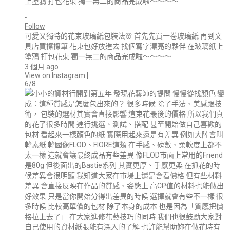
•
Follow
可愛又獨特的花束玻璃紙包裝法🌸 首先先買一卷玻璃紙 再到文
具店買擦擦筆 花束包好放進去 找個寫字漂亮的夥伴 在玻璃紙上
塗鴉 打包花束 獨一無二的商品完成啦～～～～
3 個月 ago
View on Instagram
|
6/8