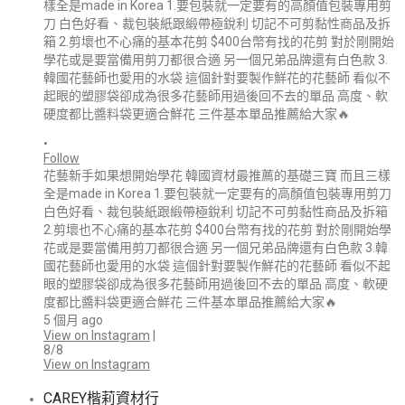
•
Follow
花藝新手如果想開始學花 韓國資材最推薦的基礎三寶 而且三樣
全是made in Korea 1.要包裝就一定要有的高顏值包裝專用剪刀
白色好看、裁包裝紙跟緞帶極銳利 切記不可剪黏性商品及拆箱
2.剪壞也不心痛的基本花剪 $400台幣有找的花剪 對於剛開始學
花或是要當備用剪刀都很合適 另一個兄弟品牌還有白色款 3.韓
國花藝師也愛用的水袋 這個針對要製作鮮花的花藝師 看似不起
眼的塑膠袋卻成為很多花藝師用過後回不去的單品 高度、軟硬
度都比醬料袋更適合鮮花 三件基本單品推薦給大家🔥
5 個月 ago
View on Instagram
|
8/8
View on Instagram
CAREY楷莉資材行