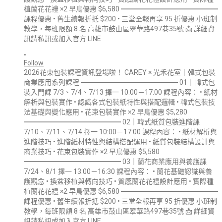
•
Follow
2026花束包裝課程資訊登場啦！ CAREY × 光禾花室｜韓式包裝
商業應用系列課程 ━━━━━━━━━━━━━━ 01｜韓式包
裝入門課 7/3、7/4、7/13 擇一 10:00－17:00 課程內容： • 紙材
解析與包裝實作 • 認識各式包裝紙特性與搭配邏輯 • 韓式包裝技
法基礎與變化應用 • 花束包裝實作 ×2 早鳥優惠 $5,280
━━━━━━━━━━━━━━ 02｜韓式紙質包裝進階課
7/10、7/11、7/14 擇一 10:00－17:00 課程內容： • 紙材解析與
進階技巧 • 進階紙材特性與結構搭配運用 • 紙質包裝結構設計與
商業技巧 • 花束包裝實作 ×2 早鳥優惠 $5,580
━━━━━━━━━━━━━━ 03｜蘭花商業應用與養護課
7/24、8/1 擇一 13:00－16:30 課程內容： • 蘭花基礎認識與養
護觀念 • 換盆移植與轉向技巧 • 質感蘭花花禮設計應用 • 實際種
植蘭花花禮 ×2 早鳥優惠 $6,580 ━━━━━━━━━━━━━━
課程優惠 • 舊生續報折抵 $200 • 三堂全報再享 95 折優惠 小班制
教學，每班限額 8 名 高雄市鼓山區翠華路497巷35號 📩 詳細資
訊請私訊或加入官方 LINE