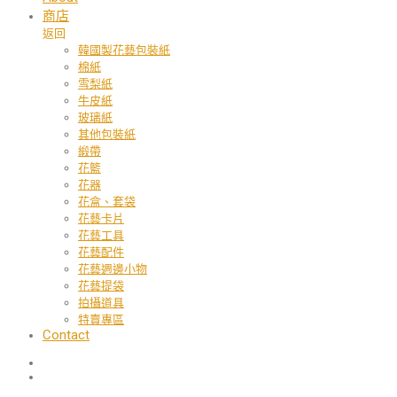
商店
返回
韓國製花藝包裝紙
棉紙
雪梨紙
牛皮紙
玻璃紙
其他包裝紙
緞帶
花籃
花器
花盒、套袋
花藝卡片
花藝工具
花藝配件
花藝週邊小物
花藝提袋
拍攝道具
特賣專區
Contact