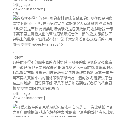
2 個月 ago
View on Instagram
|
4/8
•
Follow
有時候不得不佩服中國的資材靈感 蕾絲布的出現很像是把窗簾
拉下來包花 但只要搭配得宜 的確能讓客人有新鮮感 蕾絲布的大
缺點就是布軟 背後要用玻璃紙或是包裝紙襯底 喔但聽我一句 千
萬不要去買後來出的蕾絲跟玻璃紙合為一體的款式 是解決了包
裝上的難處、但質感不好 畢業季就是能看到各式各樣的花束風
格 🩵🩵🩵 @bestwishes0815
2 個月 ago
View on Instagram
|
5/8