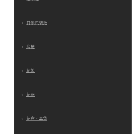
其他包裝紙
緞帶
花籃
花器
花盒、套袋