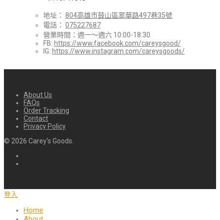
地址：
804高雄市鼓山區翠華路497巷35號
電話：
075227687
營業時間：週一～週六 10:00-18:30
FB:
https://www.facebook.com/careysgood/
IG:
https://www.instagram.com/careysgoods/
About Us
FAQs
Order Tracking
Contact
Privacy Policy
©
2026
Carey's Goods.
登入
Home
About