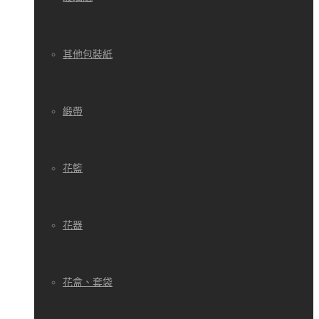
其他包裝紙
緞帶
花籃
花器
花盒、套袋