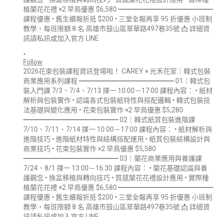
•
Follow
2026花束包裝課程資訊登場啦！ CAREY × 光禾花室｜韓式包裝
商業應用系列課程 ━━━━━━━━━━━━━━ 01｜韓式包
裝入門課 7/3、7/4、7/13 擇一 10:00－17:00 課程內容： • 紙材
解析與包裝實作 • 認識各式包裝紙特性與搭配邏輯 • 韓式包裝技
法基礎與變化應用 • 花束包裝實作 ×2 早鳥優惠 $5,280
━━━━━━━━━━━━━━ 02｜韓式紙質包裝進階課
7/10、7/11、7/14 擇一 10:00－17:00 課程內容： • 紙材解析與
進階技巧 • 進階紙材特性與結構搭配運用 • 紙質包裝結構設計與
商業技巧 • 花束包裝實作 ×2 早鳥優惠 $5,580
━━━━━━━━━━━━━━ 03｜蘭花商業應用與養護課
7/24、8/1 擇一 13:00－16:30 課程內容： • 蘭花基礎認識與養
護觀念 • 換盆移植與轉向技巧 • 質感蘭花花禮設計應用 • 實際種
植蘭花花禮 ×2 早鳥優惠 $6,580 ━━━━━━━━━━━━━━
課程優惠 • 舊生續報折抵 $200 • 三堂全報再享 95 折優惠 小班制
教學，每班限額 8 名 高雄市鼓山區翠華路497巷35號 📩 詳細資
訊請私訊或加入官方 LINE