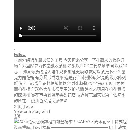
•
Follow
之前介紹過花藝必備的工具 今天再來分享一下花藝人的收納好
物 1.方型壓克力包裝紙收納桶 如果以FLOD二代當基準 可以放14
卷！ 如果你放的是大陸牛奶棉那種更瘦的 就可以放更多～ 2.壓
克力醒花桶 有分圓形或方形 這是花店陳列檯最常見的 裝水陳列
鮮花、上課當作花材桶都很適合 外出擺攤也不怕破 3.奶油色荷
蘭拍花桶 全球各大花市都愛用的拍花桶 這本來應用在拍花競標
的陳列桶 從花市再到盤商再到花店 成為買花回來後第一個吃水
的所在！ 奶油色又是高顏值💕
2 個月 ago
View on Instagram
|
3/8