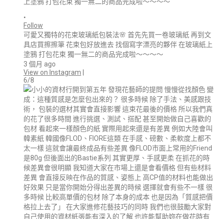
•
Follow
可愛又獨特的花束玻璃紙包裝法🌸 首先先買一卷玻璃紙 再到文
具店買擦擦筆 花束包好放進去 找個寫字漂亮的夥伴 在玻璃紙上
塗鴉 打包花束 獨一無二的商品完成啦～～～～
3 個月 ago
View on Instagram
|
6/8