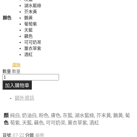
湖水藍綠
芥末黃
顏色
鵝黃
葡萄紫
天藍
藕色
可可奶茶
薰衣草紫
酒紅
清除
數量
數量
加入購物車
額外資訊
顏
純白, 奶油白, 粉色, 膚色, 灰藍, 湖水藍綠, 芥末黃, 鵝黃, 葡
色
萄紫, 天藍, 藕色, 可可奶茶, 薰衣草紫, 酒紅
貨號:
07-22
分類:
緞帶