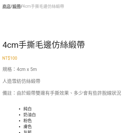
商店
/
緞帶
/
4cm手撕毛邊仿絲緞帶
4cm手撕毛邊仿絲緞帶
NT$
100
規格：4cm x 5m
人造雪紡仿絲緞帶
備註：由於緞帶雙邊有手撕效果、多少會有些許脫線狀況
純白
奶油白
粉色
膚色
灰藍