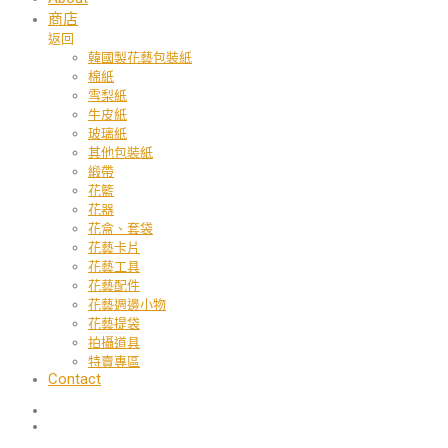
商店
返回
韓國製花藝包裝紙
棉紙
雪梨紙
牛皮紙
玻璃紙
其他包裝紙
緞帶
花籃
花器
花盒、套袋
花藝卡片
花藝工具
花藝配件
花藝週邊小物
花藝提袋
拍攝道具
特賣專區
Contact