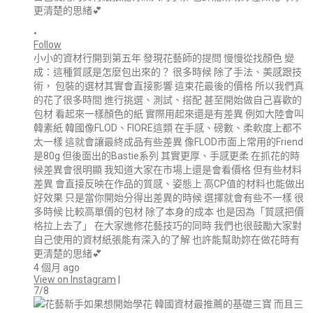
•
Follow
小小的資材行開到第五年 發現花藝師的提問 慢慢從找顏色 變
成：這種質感是怎麼包出來的？ 很多時候 除了手法、美感跟技
術， 包裝的選材其實會直接影響 這束花最後的價格 所以我們真
的花了很多時間 進行挑選、測試、搭配 甚至開始做自己喜歡的
包材 看起來一樣顏色的紙 實際用起來還是有差異 例如大陸會叫
韓素紙 韓國像FLOD、FIORE這類 在手感、磅數、柔軟度上都不
太一樣 這就會讓最終成品有些差異 像FLOD市面上常用的Friend
是80g 但後面出的Bastie系列 其實更厚、手感更柔 在抓花的時
候差異會很明顯 我知道大家在市場上還是會看價格 但有些材料
差異 會直接反映在作品的質感、姿態上 高CP值的材料也能做出
好效果 只是當你開始分得出差異的時候 選擇就會有些不一樣 很
多時候 比較高單價的包材 除了本身的成本 也是因為「質感把價
格拉上去了」 在大家進修花藝技巧的同時 我們也很鼓勵大家對
自己使用的資材紙張能有深入的了解 也許能幫助妳在做花時有
更清楚的思緒💕
4 個月 ago
View on Instagram
|
7/8