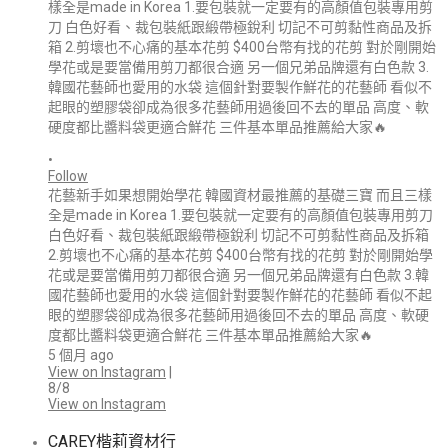
•
Follow
花藝新手如果想開始學花 韓國資材最推薦的基礎三寶 而且三樣
全是made in Korea 1.要包裝就一定要有的高顏值包裝專用剪刀
白色好看、裁包裝紙跟緞帶極銳利 切記不可剪黏性商品及拆箱
2.剪壞也不心痛的基本花剪 $400台幣有找的花剪 對於剛開始學
花或是要當備用剪刀都很合適 另一個兄弟品牌還有白色款 3.韓
國花藝師也愛用的水袋 這個針對要製作鮮花的花藝師 看似不起
眼的塑膠袋卻成為很多花藝師用過後回不去的單品 高度、軟硬
度都比醬料袋更適合鮮花 三件基本單品推薦給大家🔥
5 個月 ago
View on Instagram
|
8/8
View on Instagram
CAREY楷莉資材行