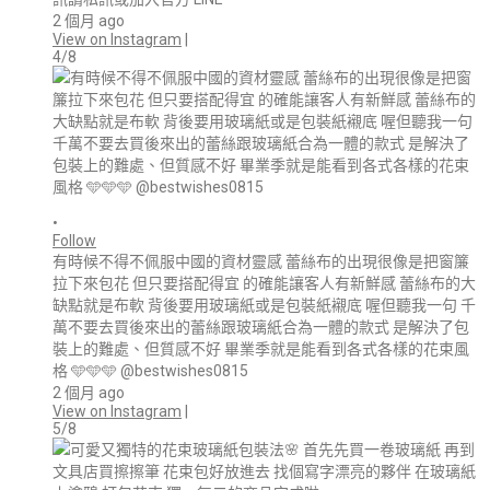
2 個月 ago
View on Instagram
|
4/8
•
Follow
有時候不得不佩服中國的資材靈感 蕾絲布的出現很像是把窗簾
拉下來包花 但只要搭配得宜 的確能讓客人有新鮮感 蕾絲布的大
缺點就是布軟 背後要用玻璃紙或是包裝紙襯底 喔但聽我一句 千
萬不要去買後來出的蕾絲跟玻璃紙合為一體的款式 是解決了包
裝上的難處、但質感不好 畢業季就是能看到各式各樣的花束風
格 🩵🩵🩵 @bestwishes0815
2 個月 ago
View on Instagram
|
5/8