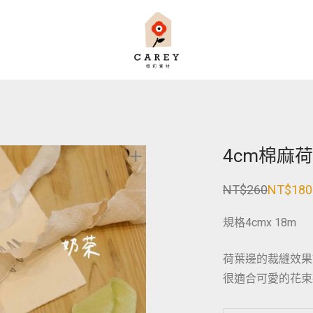
4cm棉麻
NT$
260
NT$
180
原
目
始
前
價
價
規格4cmx 18m
格：
格：
NT$260。
NT$180。
荷葉邊的裁縫效果
很適合可愛的花束