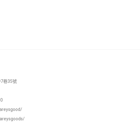
7巷35號
0
areysgood/
careysgoods/