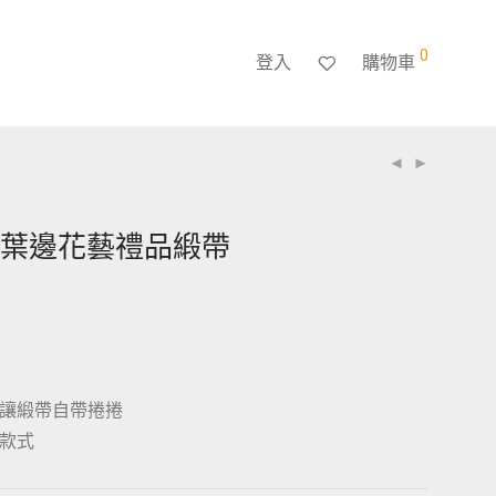
0
登入
購物車
荷葉邊花藝禮品緞帶
讓緞帶自帶捲捲
款式