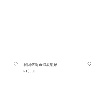
-
44
%
韓國透膚直條紋緞帶
00。
NT$
350