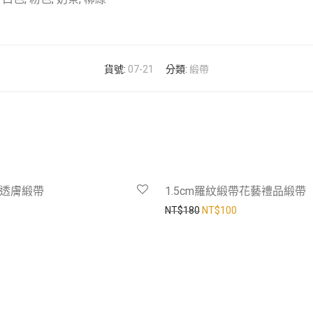
貨號:
07-21
分類:
緞帶
cm透膚緞帶
1.5cm羅紋緞帶花藝禮品緞帶
原始價格：NT$180。
目前價格：NT$1
NT$
180
NT$
100