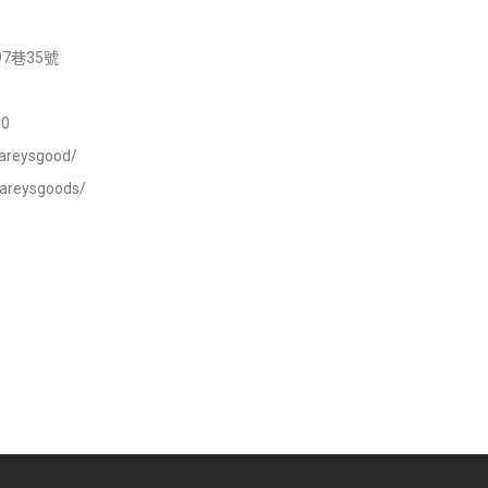
7巷35號
0
areysgood/
careysgoods/