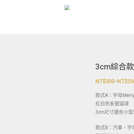
3cm綜合
NT$
300
NT$
35
–
價
格
範
款式A：字母Merr
圍：
NT$300
紅白色系聖誕球
到
NT$350
3cm尺寸適合小
款式B：汽車、字