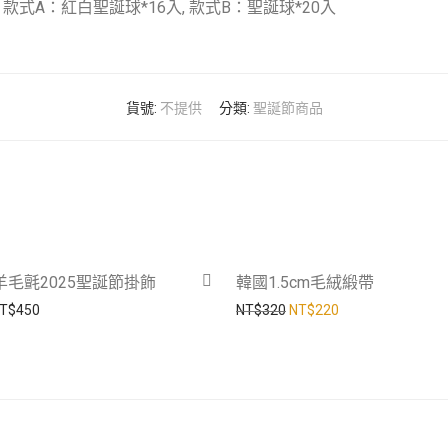
款式A：紅白聖誕球*16入, 款式B：聖誕球*20入
貨號:
不提供
分類:
聖誕節商品
m羊毛氈2025聖誕節掛飾
韓國1.5cm毛絨緞帶
價格範圍：NT$390 到 NT$450
原始價格：NT$320。
目前價格：NT$2
T$
450
NT$
320
NT$
220