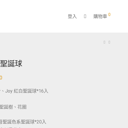
0
登入
購物車
款聖誕球
0
y、Joy 紅白聖誕球*16入
型聖誕樹、花圈
母聖誕色系聖誕球*20入