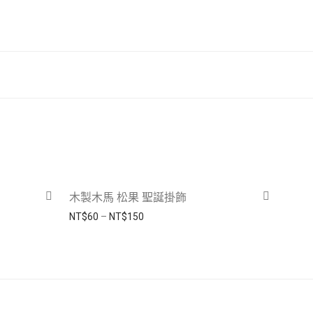
-
31
%
木製木馬 松果 聖誕掛飾
20。
價格範圍：NT$60 到 NT$150
NT$
60
–
NT$
150