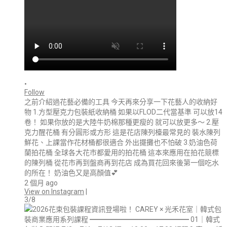
•
Follow
之前介紹過花藝必備的工具 今天再來分享一下花藝人的收納好
物 1.方型壓克力包裝紙收納桶 如果以FLOD二代當基準 可以放14
卷！ 如果你放的是大陸牛奶棉那種更瘦的 就可以放更多～ 2.壓
克力醒花桶 有分圓形或方形 這是花店陳列檯最常見的 裝水陳列
鮮花、上課當作花材桶都很適合 外出擺攤也不怕破 3.奶油色荷
蘭拍花桶 全球各大花市都愛用的拍花桶 這本來應用在拍花競標
的陳列桶 從花市再到盤商再到花店 成為買花回來後第一個吃水
的所在！ 奶油色又是高顏值💕
2 個月 ago
View on Instagram
|
3/8