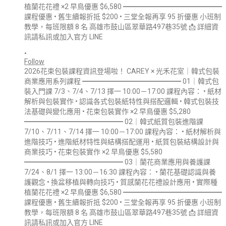
•
Follow
2026花束包裝課程資訊登場啦！ CAREY × 光禾花室｜韓式包裝
商業應用系列課程 ━━━━━━━━━━━━━━ 01｜韓式包
裝入門課 7/3、7/4、7/13 擇一 10:00－17:00 課程內容： • 紙材
解析與包裝實作 • 認識各式包裝紙特性與搭配邏輯 • 韓式包裝技
法基礎與變化應用 • 花束包裝實作 ×2 早鳥優惠 $5,280
━━━━━━━━━━━━━━ 02｜韓式紙質包裝進階課
7/10、7/11、7/14 擇一 10:00－17:00 課程內容： • 紙材解析與
進階技巧 • 進階紙材特性與結構搭配運用 • 紙質包裝結構設計與
商業技巧 • 花束包裝實作 ×2 早鳥優惠 $5,580
━━━━━━━━━━━━━━ 03｜蘭花商業應用與養護課
7/24、8/1 擇一 13:00－16:30 課程內容： • 蘭花基礎認識與養
護觀念 • 換盆移植與轉向技巧 • 質感蘭花花禮設計應用 • 實際種
植蘭花花禮 ×2 早鳥優惠 $6,580 ━━━━━━━━━━━━━━
課程優惠 • 舊生續報折抵 $200 • 三堂全報再享 95 折優惠 小班制
教學，每班限額 8 名 高雄市鼓山區翠華路497巷35號 📩 詳細資
訊請私訊或加入官方 LINE