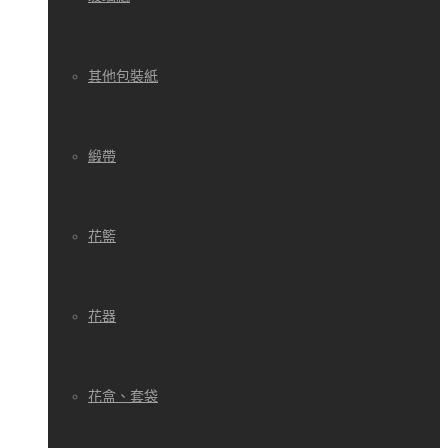
其他包裝紙
緞帶
花籃
花器
花盒、套袋