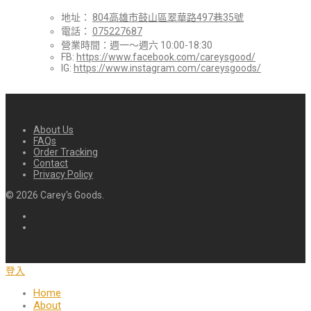
地址：
804高雄市鼓山區翠華路497巷35號
電話：
075227687
營業時間：週一～週六 10:00-18:30
FB:
https://www.facebook.com/careysgood/
IG:
https://www.instagram.com/careysgoods/
About Us
FAQs
Order Tracking
Contact
Privacy Policy
©
2026
Carey's Goods.
登入
Home
About