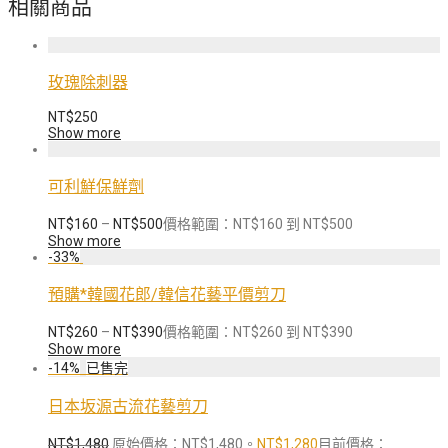
相關商品
玫瑰除刺器
NT$
250
Show more
可利鮮保鮮劑
NT$
160
–
NT$
500
價格範圍：NT$160 到 NT$500
Show more
-
33
%
預購*韓國花郎/韓信花藝平價剪刀
NT$
260
–
NT$
390
價格範圍：NT$260 到 NT$390
Show more
-
14
%
日本坂源古流花藝剪刀
NT$
1,480
原始價格：NT$1,480。
NT$
1,280
目前價格：