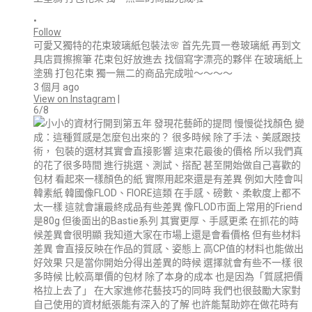
•
Follow
可愛又獨特的花束玻璃紙包裝法🌸 首先先買一卷玻璃紙 再到文
具店買擦擦筆 花束包好放進去 找個寫字漂亮的夥伴 在玻璃紙上
塗鴉 打包花束 獨一無二的商品完成啦～～～～
3 個月 ago
View on Instagram
|
6/8