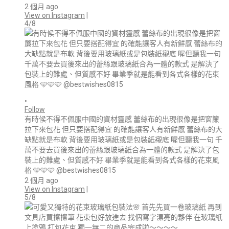
2 個月 ago
View on Instagram
|
4/8
•
Follow
有時候不得不佩服中國的資材靈感 蕾絲布的出現很像是把窗簾
拉下來包花 但只要搭配得宜 的確能讓客人有新鮮感 蕾絲布的大
缺點就是布軟 背後要用玻璃紙或是包裝紙襯底 喔但聽我一句 千
萬不要去買後來出的蕾絲跟玻璃紙合為一體的款式 是解決了包
裝上的難處、但質感不好 畢業季就是能看到各式各樣的花束風
格 🩵🩵🩵 @bestwishes0815
2 個月 ago
View on Instagram
|
5/8