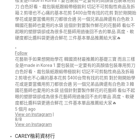
•
Follow
花藝新手如果想開始學花 韓國資材最推薦的基礎三寶 而且三樣
全是made in Korea 1.要包裝就一定要有的高顏值包裝專用剪刀
白色好看、裁包裝紙跟緞帶極銳利 切記不可剪黏性商品及拆箱
2.剪壞也不心痛的基本花剪 $400台幣有找的花剪 對於剛開始學
花或是要當備用剪刀都很合適 另一個兄弟品牌還有白色款 3.韓
國花藝師也愛用的水袋 這個針對要製作鮮花的花藝師 看似不起
眼的塑膠袋卻成為很多花藝師用過後回不去的單品 高度、軟硬
度都比醬料袋更適合鮮花 三件基本單品推薦給大家🔥
5 個月 ago
View on Instagram
|
8/8
View on Instagram
CAREY楷莉資材行