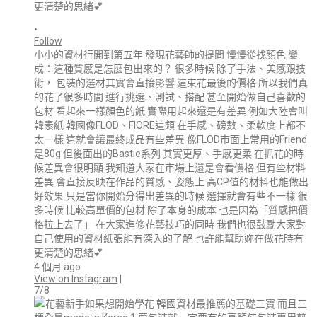
•
Follow
小小的資材行開到第五年 發現花藝師的提問 慢慢從找顏色 變
成：這種質感是怎麼包出來的？ 很多時候 除了手法、美感跟技
術， 包裝的選材其實會直接影響 這束花最後的價格 所以我們真
的花了很多時間 進行挑選、測試、搭配 甚至開始做自己喜歡的
包材 看起來一樣顏色的紙 實際用起來還是有差異 例如大陸會叫
韓素紙 韓國像FLOD、FIORE這類 在手感、磅數、柔軟度上都不
太一樣 這就會讓最終成品有些差異 像FLOD市面上常用的Friend
是80g 但後面出的Bastie系列 其實更厚、手感更柔 在抓花的時
候差異會很明顯 我知道大家在市場上還是會看價格 但有些材料
差異 會直接反映在作品的質感、姿態上 高CP值的材料也能做出
好效果 只是當你開始分得出差異的時候 選擇就會有些不一樣 很
多時候 比較高單價的包材 除了本身的成本 也是因為「質感把價
格拉上去了」 在大家進修花藝技巧的同時 我們也很鼓勵大家對
自己使用的資材紙張能有深入的了解 也許能幫助妳在做花時有
更清楚的思緒💕
4 個月 ago
View on Instagram
|
7/8