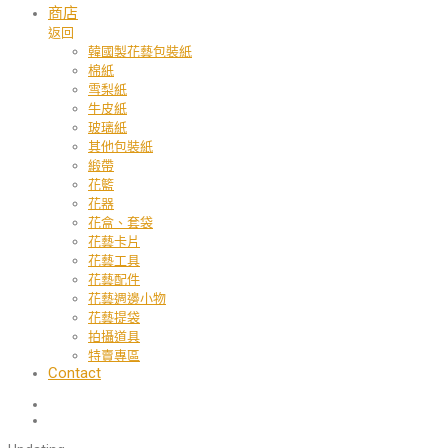
商店
返回
韓國製花藝包裝紙
棉紙
雪梨紙
牛皮紙
玻璃紙
其他包裝紙
緞帶
花籃
花器
花盒、套袋
花藝卡片
花藝工具
花藝配件
花藝週邊小物
花藝提袋
拍攝道具
特賣專區
Contact