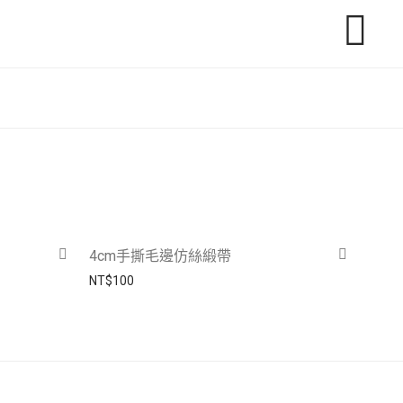
4cm手撕毛邊仿絲緞帶
NT$
100