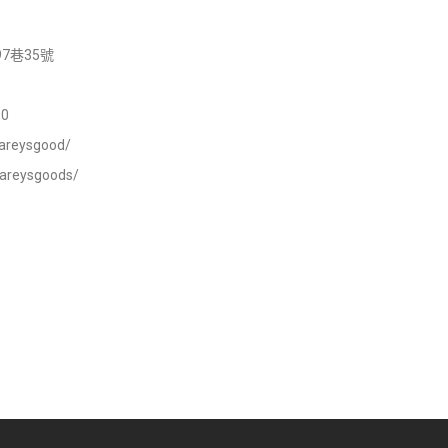
7巷35號
0
areysgood/
careysgoods/