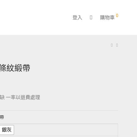
0
登入
購物車
m條紋緞帶
缺 一率以退費處理
緞帶
銀灰