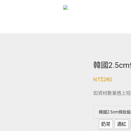
韓國2.5c
NT$
280
如資材數量遇上短
韓國2.5cm條紋
奶茶
酒紅