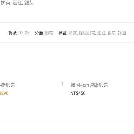
奶茶, 酒紅, 銀灰
貨號:
07-05
分類:
緞帶
標籤:
奶茶
,
條紋緞帶
,
酒紅
,
銀灰
,
韓國
-
17
%
手撕緞帶
韓國4cm透膚緞帶
價格：NT$350。
目前價格：NT$290。
$
290
NT$
450