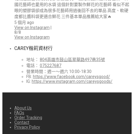
國花藝師也愛用的水袋 這個針對要製作鮮花的花藝師 看似不起
眼的塑膠袋卻成為很多花藝師用過後回不去的單品 高度、軟硬
度都比醬料袋更適合鮮花 三件基本單品推薦給大家🔥
5 個月 ago
View on Instagram
|
8/8
View on Instagram
CAREY楷莉資材行
地址：
804高雄市鼓山區翠華路497巷35號
電話：
075227687
營業時間：週一～週六 10:00-18:30
FB:
https://www.facebook.com/careysgood/
IG:
https://www.instagram.com/careysgoods/
About Us
FAQs
Order Tracking
Contact
Privacy Policy