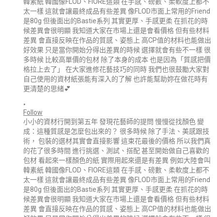
•
Follow
小小的資材行開到第五年 發現花藝師的提問 慢慢從找顏色 變
成：這種質感是怎麼包出來的？ 很多時候 除了手法、美感跟技
術， 包裝的選材其實會直接影響 這束花最後的價格 所以我們真
的花了很多時間 進行挑選、測試、搭配 甚至開始做自己喜歡的
包材 看起來一樣顏色的紙 實際用起來還是有差異 例如大陸會叫
韓素紙 韓國像FLOD、FIORE這類 在手感、磅數、柔軟度上都不
太一樣 這就會讓最終成品有些差異 像FLOD市面上常用的Friend
是80g 但後面出的Bastie系列 其實更厚、手感更柔 在抓花的時
候差異會很明顯 我知道大家在市場上還是會看價格 但有些材料
差異 會直接反映在作品的質感、姿態上 高CP值的材料也能做出