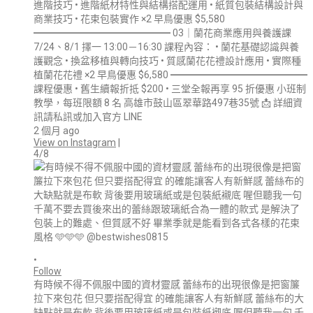
進階技巧 • 進階紙材特性與結構搭配運用 • 紙質包裝結構設計與
商業技巧 • 花束包裝實作 ×2 早鳥優惠 $5,580
━━━━━━━━━━━━━━ 03｜蘭花商業應用與養護課
7/24、8/1 擇一 13:00－16:30 課程內容： • 蘭花基礎認識與養
護觀念 • 換盆移植與轉向技巧 • 質感蘭花花禮設計應用 • 實際種
植蘭花花禮 ×2 早鳥優惠 $6,580 ━━━━━━━━━━━━━━
課程優惠 • 舊生續報折抵 $200 • 三堂全報再享 95 折優惠 小班制
教學，每班限額 8 名 高雄市鼓山區翠華路497巷35號 📩 詳細資
訊請私訊或加入官方 LINE
2 個月 ago
View on Instagram
|
4/8
•
Follow
有時候不得不佩服中國的資材靈感 蕾絲布的出現很像是把窗簾
拉下來包花 但只要搭配得宜 的確能讓客人有新鮮感 蕾絲布的大
缺點就是布軟 背後要用玻璃紙或是包裝紙襯底 喔但聽我一句 千