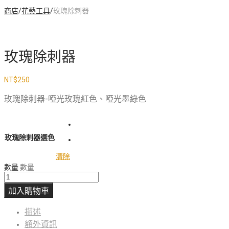
商店
/
花藝工具
/
玫瑰除刺器
玫瑰除刺器
NT$
250
玫瑰除刺器-啞光玫瑰紅色、啞光墨綠色
玫瑰除刺器選色
清除
數量
數量
加入購物車
描述
額外資訊