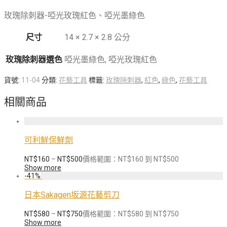
玫瑰除刺器-啞光玫瑰紅色、啞光墨綠色
尺寸
14 × 2.7 × 2.8 公分
玫瑰除刺器選色
啞光墨綠色, 啞光玫瑰紅色
貨號:
11-04
分類:
花藝工具
標籤:
玫瑰除刺器
,
紅色
,
綠色
,
花藝工具
相關商品
可利鮮保鮮劑
NT$
160
–
NT$
500
價格範圍：NT$160 到 NT$500
Show more
-
41
%
日本Sakagen坂源花藝剪刀
NT$
580
–
NT$
750
價格範圍：NT$580 到 NT$750
Show more