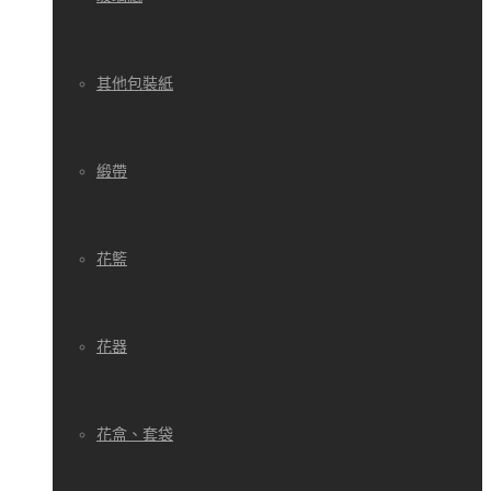
其他包裝紙
緞帶
花籃
花器
花盒、套袋