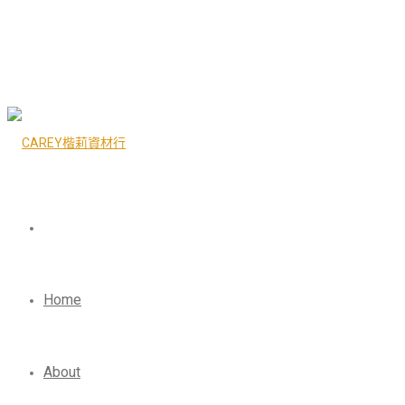
Home
About