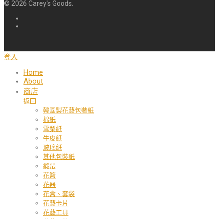
©
2026
Carey's Goods.
登入
Home
About
商店
返回
韓國製花藝包裝紙
棉紙
雪梨紙
牛皮紙
玻璃紙
其他包裝紙
緞帶
花籃
花器
花盒、套袋
花藝卡片
花藝工具