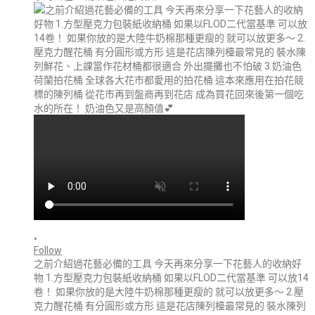
•
Follow
之前介紹過花藝必備的工具 今天再來分享一下花藝人的收納好
物 1.方型壓克力包裝紙收納桶 如果以FLOD二代當基準 可以放14
卷！ 如果你放的是大陸牛奶棉那種更瘦的 就可以放更多～ 2.壓
克力醒花桶 有分圓形或方形 這是花店陳列檯最常見的 裝水陳列