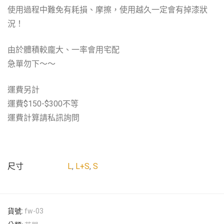
使用過程中難免有耗損、摩擦，使用越久一定會有掉漆狀
況！
由於體積較龐大、一率會用宅配
急單勿下～～
運費另計
運費$150-$300不等
運費計算請私訊詢問
尺寸
L
,
L+S
,
S
貨號:
fw-03