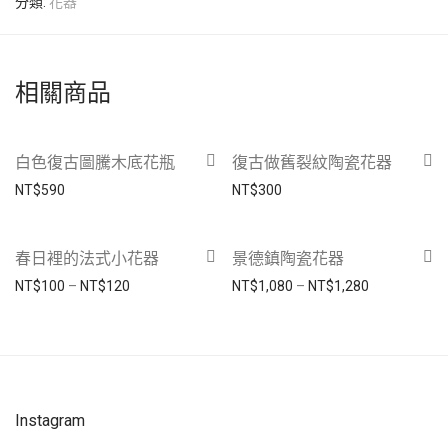
分類:
花器
相關商品
白色復古圖騰木底花瓶
復古做舊裂紋陶瓷花器
NT$
590
NT$
300
春日裡的法式小花器
景德鎮陶瓷花器
價格範圍：NT$100 到 NT$120
價格範圍：NT$1
NT$
100
–
NT$
120
NT$
1,080
–
NT$
1,280
Instagram