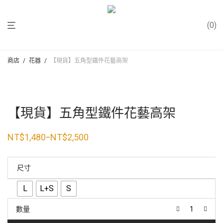
0
商店
/
花器
/
【現貨】五角型鐵件花藝高架
【現貨】五角型鐵件花藝高架
NT$
1,480
NT$
2,500
–
價
格
範
圍：
尺寸
NT$1,480
到
NT$2,500
L
L+S
S
數量