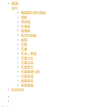
商店
返回
韓國製花藝包裝紙
棉紙
雪梨紙
牛皮紙
玻璃紙
其他包裝紙
緞帶
花籃
花器
花盒、套袋
花藝卡片
花藝工具
花藝配件
花藝週邊小物
花藝提袋
拍攝道具
特賣專區
Contact