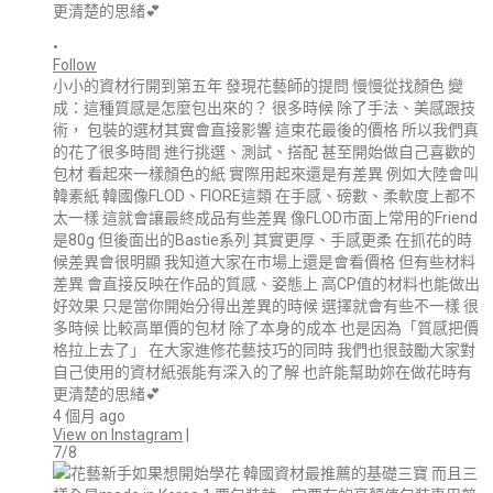
•
Follow
小小的資材行開到第五年 發現花藝師的提問 慢慢從找顏色 變
成：這種質感是怎麼包出來的？ 很多時候 除了手法、美感跟技
術， 包裝的選材其實會直接影響 這束花最後的價格 所以我們真
的花了很多時間 進行挑選、測試、搭配 甚至開始做自己喜歡的
包材 看起來一樣顏色的紙 實際用起來還是有差異 例如大陸會叫
韓素紙 韓國像FLOD、FIORE這類 在手感、磅數、柔軟度上都不
太一樣 這就會讓最終成品有些差異 像FLOD市面上常用的Friend
是80g 但後面出的Bastie系列 其實更厚、手感更柔 在抓花的時
候差異會很明顯 我知道大家在市場上還是會看價格 但有些材料
差異 會直接反映在作品的質感、姿態上 高CP值的材料也能做出
好效果 只是當你開始分得出差異的時候 選擇就會有些不一樣 很
多時候 比較高單價的包材 除了本身的成本 也是因為「質感把價
格拉上去了」 在大家進修花藝技巧的同時 我們也很鼓勵大家對
自己使用的資材紙張能有深入的了解 也許能幫助妳在做花時有
更清楚的思緒💕
4 個月 ago
View on Instagram
|
7/8