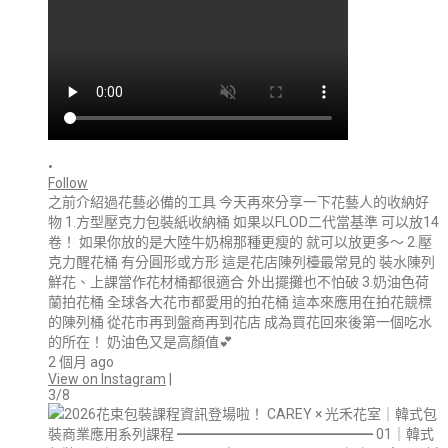
•
Follow
之前介紹過花藝必備的工具 今天再來分享一下花藝人的收納好
物 1.方型壓克力包裝紙收納桶 如果以FLOD二代當基準 可以放14
卷！ 如果你放的是大陸牛奶棉那種更瘦的 就可以放更多～ 2.壓
克力醒花桶 有分圓形或方形 這是花店陳列檯最常見的 裝水陳列
鮮花、上課當作花材桶都很適合 外出擺攤也不怕破 3.奶油色荷
蘭拍花桶 全球各大花市都愛用的拍花桶 這本來應用在拍花競標
的陳列桶 從花市再到盤商再到花店 成為買花回來後第一個吃水
的所在！ 奶油色又是高顏值💕
2 個月 ago
View on Instagram
|
3/8