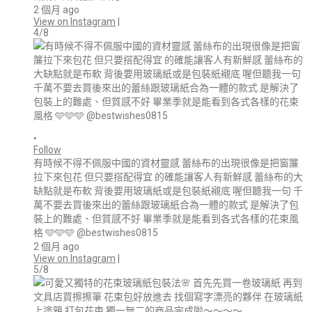
2 個月 ago
View on Instagram
|
4/8
•
Follow
有時候不得不佩服中國的資材靈感 蕾絲布的出現很像是把窗簾
拉下來包花 但只要搭配得宜 的確能讓客人有新鮮感 蕾絲布的大
缺點就是布軟 背後要用玻璃紙或是包裝紙襯底 喔但聽我一句 千
萬不要去買後來出的蕾絲跟玻璃紙合為一體的款式 是解決了包
裝上的難處、但質感不好 畢業季就是能看到各式各樣的花束風
格 🩵🩵🩵 @bestwishes0815
2 個月 ago
View on Instagram
|
5/8