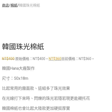
商店
/
棉紙
/
韓國珠光棉紙
韓國珠光棉紙
NT$
400
原始價格：NT$400。
NT$
360
目前價格：NT$360。
韓國Hana大廠製作
尺寸：50x18m
比起常用的霧面款、這組多了珠光效果
在光線打下來時、閃爍的珠光若隱若現更能襯托花
韓國棉紙也會比起大陸款更加硬挺厚實