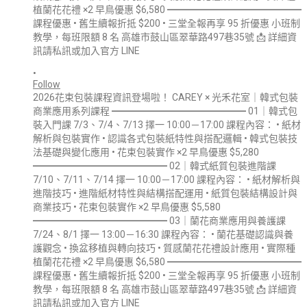
•
Follow
2026花束包裝課程資訊登場啦！ CAREY × 光禾花室｜韓式包裝
商業應用系列課程 ━━━━━━━━━━━━━━ 01｜韓式包
裝入門課 7/3、7/4、7/13 擇一 10:00－17:00 課程內容： • 紙材
解析與包裝實作 • 認識各式包裝紙特性與搭配邏輯 • 韓式包裝技
法基礎與變化應用 • 花束包裝實作 ×2 早鳥優惠 $5,280
━━━━━━━━━━━━━━ 02｜韓式紙質包裝進階課
7/10、7/11、7/14 擇一 10:00－17:00 課程內容： • 紙材解析與
進階技巧 • 進階紙材特性與結構搭配運用 • 紙質包裝結構設計與
商業技巧 • 花束包裝實作 ×2 早鳥優惠 $5,580
━━━━━━━━━━━━━━ 03｜蘭花商業應用與養護課
7/24、8/1 擇一 13:00－16:30 課程內容： • 蘭花基礎認識與養
護觀念 • 換盆移植與轉向技巧 • 質感蘭花花禮設計應用 • 實際種
植蘭花花禮 ×2 早鳥優惠 $6,580 ━━━━━━━━━━━━━━
課程優惠 • 舊生續報折抵 $200 • 三堂全報再享 95 折優惠 小班制
教學，每班限額 8 名 高雄市鼓山區翠華路497巷35號 📩 詳細資
訊請私訊或加入官方 LINE