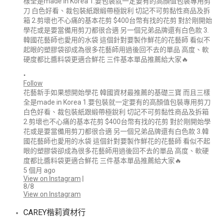
•
Follow
花藝新手如果想開始學花 韓國資材最推薦的基礎三寶 而且三樣
全是made in Korea 1.要包裝就一定要有的高顏值包裝專用剪刀
白色好看、裁包裝紙跟緞帶極銳利 切記不可剪黏性商品及拆箱
2.剪壞也不心痛的基本花剪 $400台幣有找的花剪 對於剛開始學
花或是要當備用剪刀都很合適 另一個兄弟品牌還有白色款 3.韓
國花藝師也愛用的水袋 這個針對要製作鮮花的花藝師 看似不起
眼的塑膠袋卻成為很多花藝師用過後回不去的單品 高度、軟硬
度都比醬料袋更適合鮮花 三件基本單品推薦給大家🔥
5 個月 ago
View on Instagram
|
8/8
View on Instagram
CAREY楷莉資材行