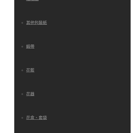
其他包裝紙
緞帶
花籃
花器
花盒、套袋