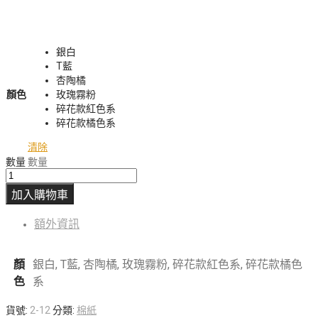
銀白
T藍
杏陶橘
顏色
玫瑰霧粉
碎花款紅色系
碎花款橘色系
清除
數量
數量
加入購物車
額外資訊
顏
銀白, T藍, 杏陶橘, 玫瑰霧粉, 碎花款紅色系, 碎花款橘色
色
系
貨號:
2-12
分類:
棉紙