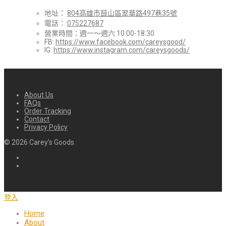
地址：
804高雄市鼓山區翠華路497巷35號
電話：
075227687
營業時間：週一～週六 10:00-18:30
FB:
https://www.facebook.com/careysgood/
IG:
https://www.instagram.com/careysgoods/
About Us
FAQs
Order Tracking
Contact
Privacy Policy
©
2026
Carey's Goods.
登入
Home
About