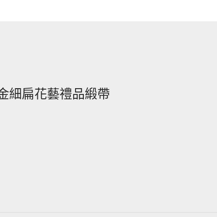
銅金細扁花藝禮品緞帶