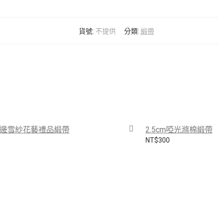
貨號:
不提供
分類:
緞帶
m縫邊雪紗花藝禮品緞帶
2.5cm啞光滌棉緞帶
NT$
300