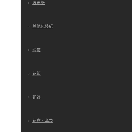
玻璃紙
其他包裝紙
緞帶
花籃
花器
花盒、套袋