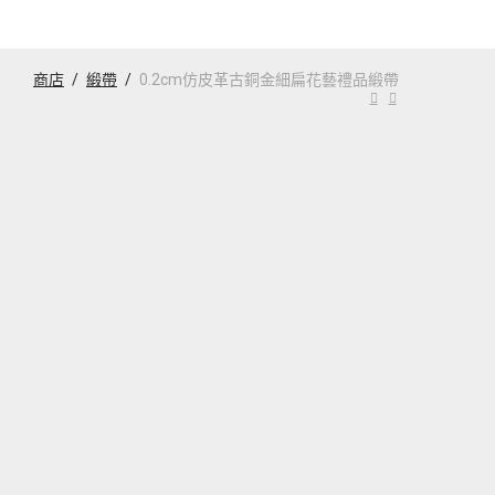
商店
/
緞帶
/
0.2cm仿皮革古銅金細扁花藝禮品緞帶