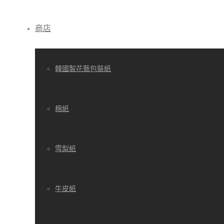
商店
韓國製花藝包裝紙
棉紙
雪梨紙
牛皮紙