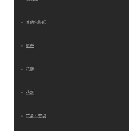
其他包裝紙
緞帶
花籃
花器
花盒、套袋