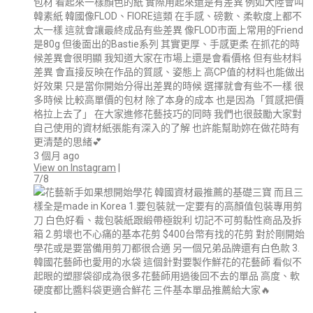
包材 看起來一樣顏色的紙 實際用起來還是有差異 例如大陸會叫
韓素紙 韓國像FLOD、FIORE這類 在手感、磅數、柔軟度上都不
太一樣 這就會讓最終成品有些差異 像FLOD市面上常用的Friend
是80g 但後面出的Bastie系列 其實更厚、手感更柔 在抓花的時
候差異會很明顯 我知道大家在市場上還是會看價格 但有些材料
差異 會直接反映在作品的質感、姿態上 高CP值的材料也能做出
好效果 只是當你開始分得出差異的時候 選擇就會有些不一樣 很
多時候 比較高單價的包材 除了本身的成本 也是因為「質感把價
格拉上去了」 在大家進修花藝技巧的同時 我們也很鼓勵大家對
自己使用的資材紙張能有深入的了解 也許能幫助妳在做花時有
更清楚的思緒💕
3 個月 ago
View on Instagram
|
7/8