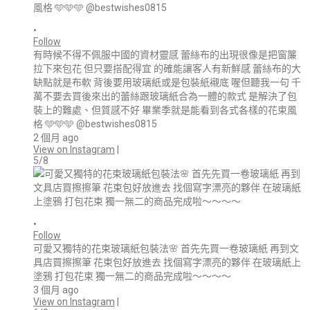
•
Follow
有時候不得不佩服中國的資材靈感 蕾絲布的出現很像是把窗簾
拉下來包花 但只要搭配得宜 的確能讓客人有新鮮感 蕾絲布的大
缺點就是布軟 背後要用玻璃紙或是包裝紙襯底 喔但聽我一句 千
萬不要去買後來出的蕾絲跟玻璃紙合為一體的款式 是解決了包
裝上的難處、但質感不好 畢業季就是能看到各式各樣的花束風
格 🩵🩵🩵 @bestwishes0815
2 個月 ago
View on Instagram
|
5/8
•
Follow
可愛又獨特的花束玻璃紙包裝法🌸 首先先買一卷玻璃紙 再到文
具店買擦擦筆 花束包好放進去 找個寫字漂亮的夥伴 在玻璃紙上
塗鴉 打包花束 獨一無二的商品完成啦～～～～
3 個月 ago
View on Instagram
|