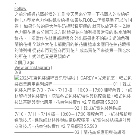
•
Follow
之前介紹過花藝必備的工具 今天再來分享一下花藝人的收納好
物 1.方型壓克力包裝紙收納桶 如果以FLOD二代當基準 可以放14
卷！ 如果你放的是大陸牛奶棉那種更瘦的 就可以放更多～ 2.壓
克力醒花桶 有分圓形或方形 這是花店陳列檯最常見的 裝水陳列
鮮花、上課當作花材桶都很適合 外出擺攤也不怕破 3.奶油色荷
蘭拍花桶 全球各大花市都愛用的拍花桶 這本來應用在拍花競標
的陳列桶 從花市再到盤商再到花店 成為買花回來後第一個吃水
的所在！ 奶油色又是高顏值💕
2 個月 ago
View on Instagram
|
3/8