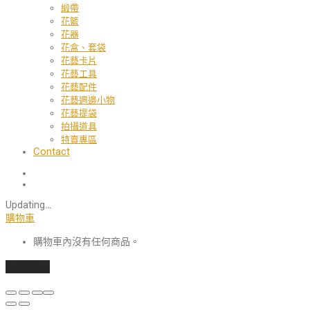
緞帶
花籃
花器
花盒、套袋
花藝卡片
花藝工具
花藝配件
花藝週邊小物
花藝提袋
拍攝道具
特賣專區
Contact
Updating
…
購物車
購物車內沒有任何商品。
繼續選購