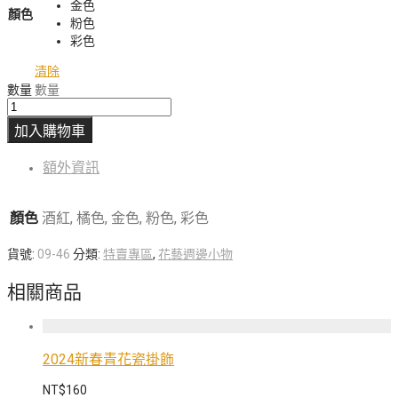
金色
顏色
粉色
彩色
清除
數量
數量
加入購物車
額外資訊
顏色
酒紅, 橘色, 金色, 粉色, 彩色
貨號:
09-46
分類:
特賣專區
,
花藝週邊小物
相關商品
2024新春青花瓷掛飾
NT$
160