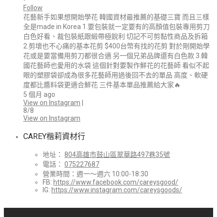
•
Follow
花藝新手如果想開始學花 韓國資材最推薦的基礎三寶 而且三樣
全是made in Korea 1.要包裝就一定要有的高顏值包裝專用剪刀
白色好看、裁包裝紙跟緞帶極銳利 切記不可剪黏性商品及拆箱
2.剪壞也不心痛的基本花剪 $400台幣有找的花剪 對於剛開始學
花或是要當備用剪刀都很合適 另一個兄弟品牌還有白色款 3.韓
國花藝師也愛用的水袋 這個針對要製作鮮花的花藝師 看似不起
眼的塑膠袋卻成為很多花藝師用過後回不去的單品 高度、軟硬
度都比醬料袋更適合鮮花 三件基本單品推薦給大家🔥
5 個月 ago
View on Instagram
|
8/8
View on Instagram
CAREY楷莉資材行
地址：
804高雄市鼓山區翠華路497巷35號
電話：
075227687
營業時間：週一～週六 10:00-18:30
FB:
https://www.facebook.com/careysgood/
IG:
https://www.instagram.com/careysgoods/