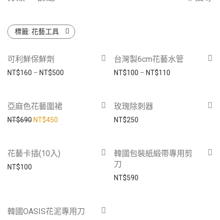
標籤:
花藝工具
可利鮮保鮮劑
台灣製6cm花藝水管
NT$
160
–
NT$
500
NT$
100
–
NT$
110
-
35
%
亞麻色花藝圍裙
玫瑰除刺器
NT$
690
NT$
450
NT$
250
花藝卡插(10入)
韓國包裝紙緞帶專用剪
刀
NT$
100
NT$
590
韓國OASIS花泥專用刀