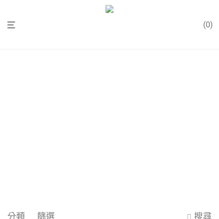
0
分類
篩選
搜尋