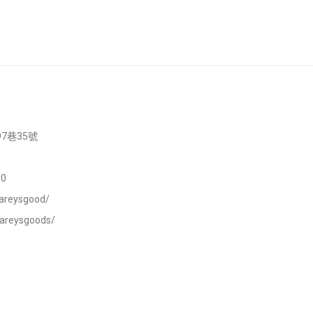
7巷35號
0
areysgood/
careysgoods/