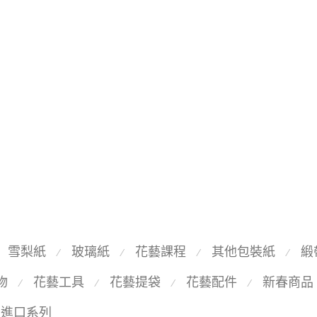
雪梨紙
玻璃紙
花藝課程
其他包裝紙
緞
⁄
⁄
⁄
⁄
物
花藝工具
花藝提袋
花藝配件
新春商品
⁄
⁄
⁄
⁄
國進口系列