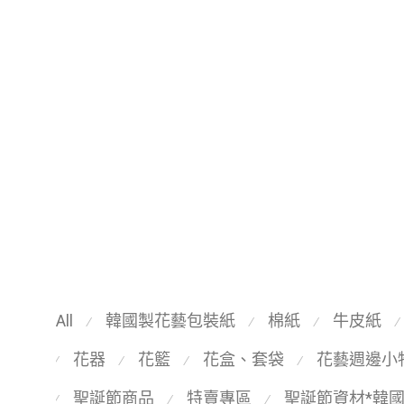
All
韓國製花藝包裝紙
棉紙
牛皮紙
⁄
⁄
⁄
⁄
花器
花籃
花盒、套袋
花藝週邊小
⁄
⁄
⁄
⁄
聖誕節商品
特賣專區
聖誕節資材*韓
⁄
⁄
⁄