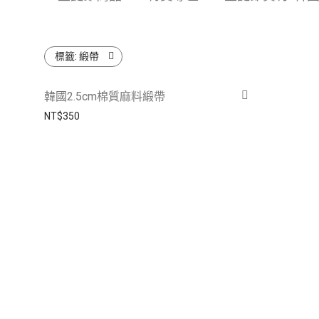
標籤:
緞帶
韓國2.5cm棉質麻料緞帶
NT$
350