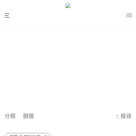
0
分類
篩選
搜尋