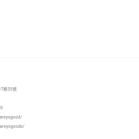
7巷35號
0
areysgood/
careysgoods/