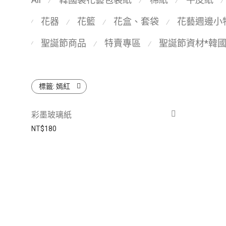
⁄
⁄
⁄
⁄
花器
花籃
花盒、套袋
花藝週邊小
⁄
⁄
⁄
⁄
聖誕節商品
特賣專區
聖誕節資材*韓
⁄
⁄
⁄
標籤:
嫣紅
彩墨玻璃紙
NT$
180