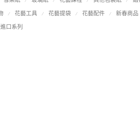
⁄
⁄
⁄
⁄
物
花藝工具
花藝提袋
花藝配件
新春商品
⁄
⁄
⁄
⁄
國進口系列