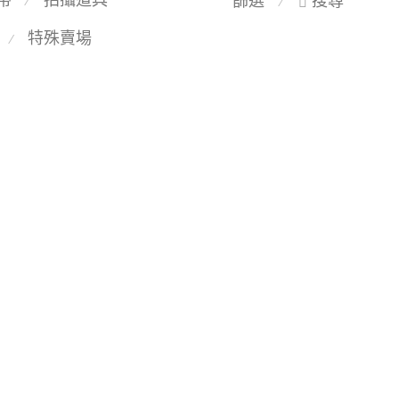
篩選
搜尋
⁄
⁄
特殊賣場
⁄