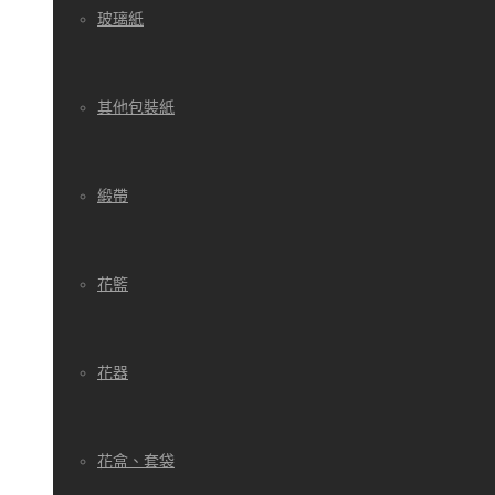
玻璃紙
其他包裝紙
緞帶
花籃
花器
花盒、套袋