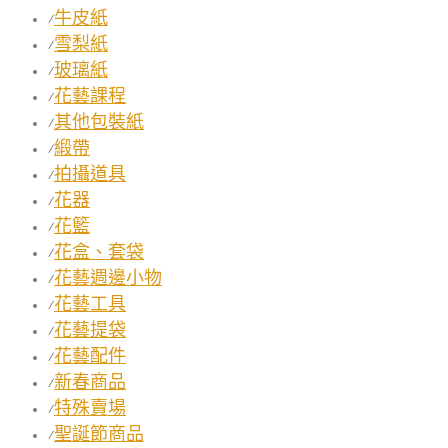
牛皮紙
⁄
雪梨紙
⁄
玻璃紙
⁄
花藝課程
⁄
其他包裝紙
⁄
緞帶
⁄
拍攝道具
⁄
花器
⁄
花籃
⁄
花盒、套袋
⁄
花藝週邊小物
⁄
花藝工具
⁄
花藝提袋
⁄
花藝配件
⁄
新春商品
⁄
特殊賣場
⁄
聖誕節商品
⁄