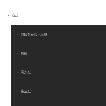
商店
韓國製花藝包裝紙
棉紙
雪梨紙
牛皮紙