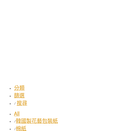
分類
篩選
搜尋
⁄
All
韓國製花藝包裝紙
⁄
棉紙
⁄