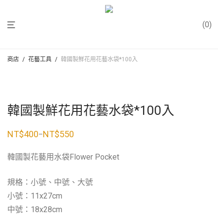
0
商店
/
花藝工具
/
韓國製鮮花用花藝水袋*100入
韓國製鮮花用花藝水袋*100入
NT$
400
NT$
550
–
價
格
範
韓國製花藝用水袋Flower Pocket
圍：
NT$400
到
NT$550
規格：小號、中號、大號
小號：11x27cm
中號：18x28cm