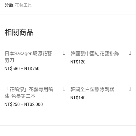
分類:
花藝工具
相關商品
-
41
%
日本Sakagen坂源花藝
韓國製中國結花藝掛飾
剪刀
NT$
120
價格範圍：NT$580 到 NT$750
NT$
580
–
NT$
750
「花噴漆」花藝專用噴
韓國全白塑膠除刺器
漆-色票第二本
NT$
140
價格範圍：NT$250 到 NT$2,000
NT$
250
–
NT$
2,000