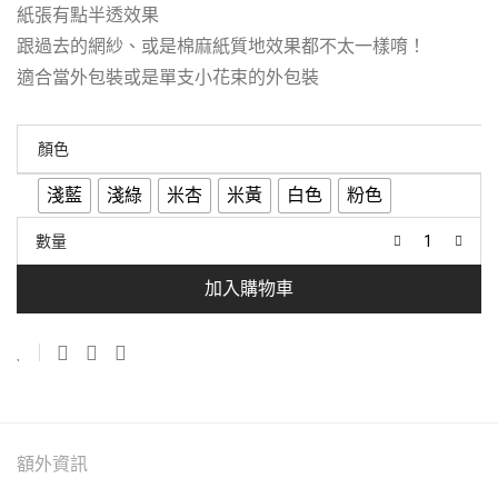
紙張有點半透效果
跟過去的網紗、或是棉麻紙質地效果都不太一樣唷！
適合當外包裝或是單支小花束的外包裝
顏色
淺藍
淺綠
米杏
米黃
白色
粉色
數量
加入購物車
額外資訊