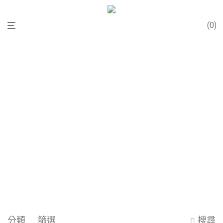
0
分類
篩選
搜尋