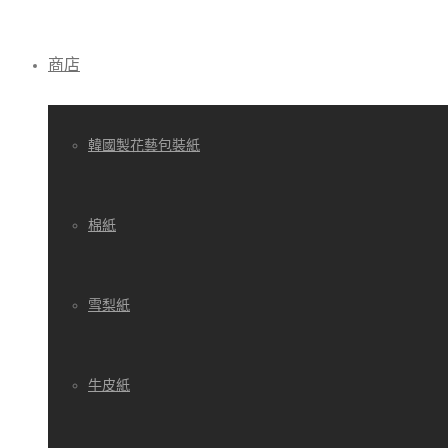
商店
韓國製花藝包裝紙
棉紙
雪梨紙
牛皮紙