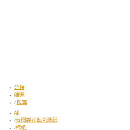
分類
篩選
搜尋
⁄
All
韓國製花藝包裝紙
⁄
棉紙
⁄