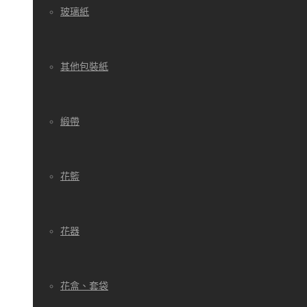
玻璃紙
其他包裝紙
緞帶
花籃
花器
花盒、套袋