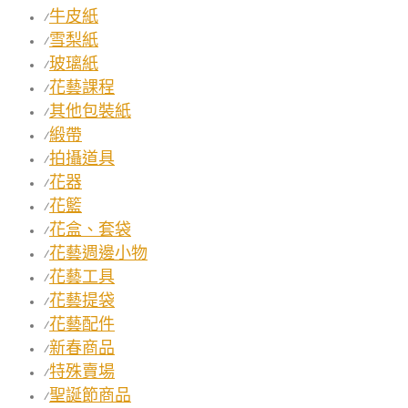
牛皮紙
⁄
雪梨紙
⁄
玻璃紙
⁄
花藝課程
⁄
其他包裝紙
⁄
緞帶
⁄
拍攝道具
⁄
花器
⁄
花籃
⁄
花盒、套袋
⁄
花藝週邊小物
⁄
花藝工具
⁄
花藝提袋
⁄
花藝配件
⁄
新春商品
⁄
特殊賣場
⁄
聖誕節商品
⁄