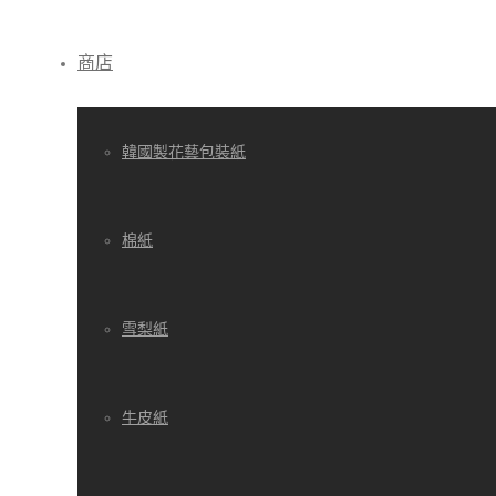
商店
韓國製花藝包裝紙
棉紙
雪梨紙
牛皮紙