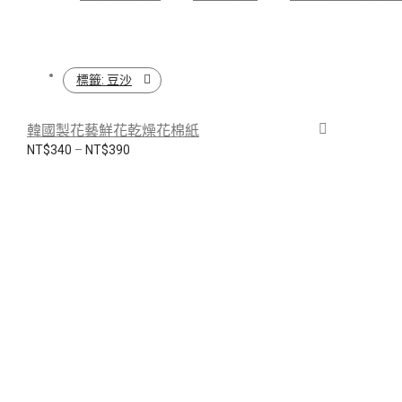
標籤:
豆沙
韓國製花藝鮮花乾燥花棉紙
價格範圍：NT$340 到 NT$390
NT$
340
–
NT$
390