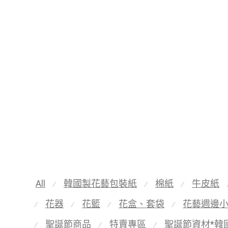
All
韓國製花藝包裝紙
棉紙
牛皮紙
⁄
⁄
⁄
花器
花籃
花盒、套袋
花藝週邊
⁄
⁄
⁄
⁄
聖誕節商品
特賣專區
聖誕節資材*韓
⁄
⁄
⁄