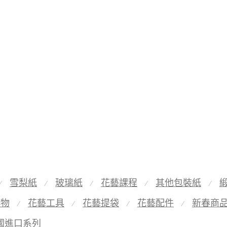
雪梨紙
玻璃紙
花藝課程
其他包裝紙
⁄
⁄
⁄
⁄
⁄
小物
花藝工具
花藝提袋
花藝配件
新春商
⁄
⁄
⁄
⁄
國進口系列