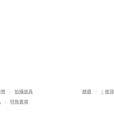
緞帶
拍攝道具
篩選
搜尋
⁄
⁄
品
特殊賣場
⁄