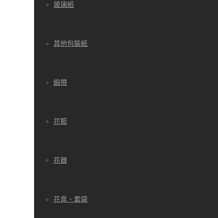
玻璃紙
其他包裝紙
緞帶
花籃
花器
花盒、套袋