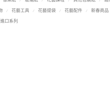
⁄
⁄
⁄
⁄
物
花藝工具
花藝提袋
花藝配件
新春商品
⁄
⁄
⁄
⁄
國進口系列