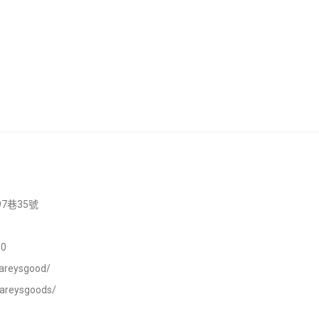
7巷35號
0
areysgood/
careysgoods/