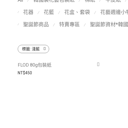
⁄
⁄
⁄
⁄
花器
花籃
花盒、套袋
花藝週邊小
⁄
⁄
⁄
⁄
聖誕節商品
特賣專區
聖誕節資材*韓
⁄
⁄
⁄
標籤:
淺藍
FLOD 80g包裝紙
NT$
450