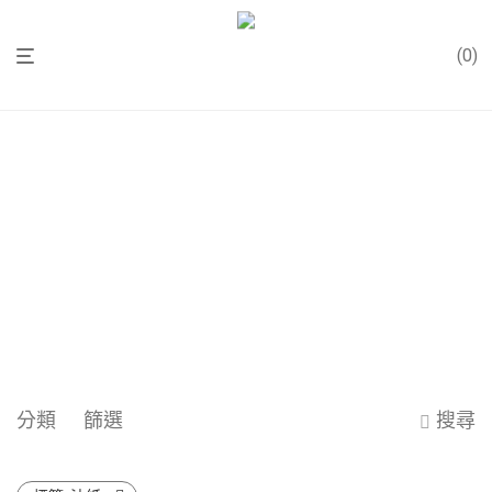
0
分類
篩選
搜尋