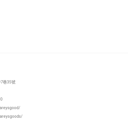
7巷35號
0
areysgood/
careysgoods/