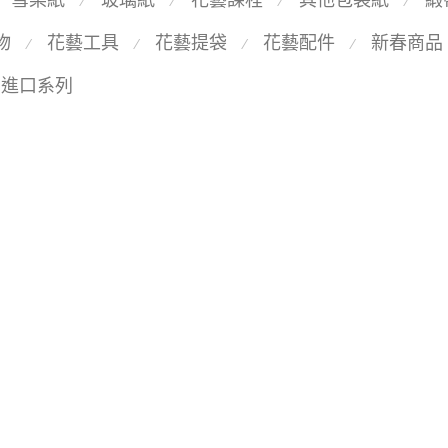
⁄
⁄
⁄
⁄
物
花藝工具
花藝提袋
花藝配件
新春商品
⁄
⁄
⁄
⁄
國進口系列