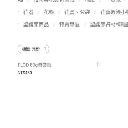
⁄
⁄
⁄
⁄
花器
花籃
花盒、套袋
花藝週邊小
⁄
⁄
⁄
⁄
聖誕節商品
特賣專區
聖誕節資材*韓
⁄
⁄
⁄
標籤:
亮粉
FLOD 80g包裝紙
NT$
450