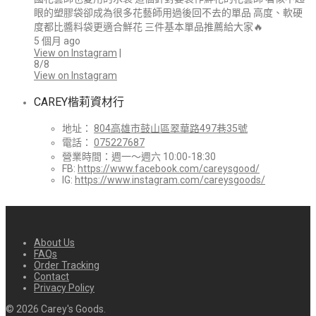
眼的塑膠袋卻成為很多花藝師用過後回不去的單品 高度、軟硬
度都比醬料袋更適合鮮花 三件基本單品推薦給大家🔥
5 個月 ago
View on Instagram
|
8/8
View on Instagram
CAREY楷莉資材行
地址：
804高雄市鼓山區翠華路497巷35號
電話：
075227687
營業時間：週一～週六 10:00-18:30
FB:
https://www.facebook.com/careysgood/
IG:
https://www.instagram.com/careysgoods/
About Us
FAQs
Order Tracking
Contact
Privacy Policy
©
2026
Carey's Goods.