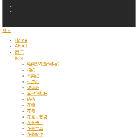
登入
Home
About
商店
返回
韓國製花藝包裝紙
棉紙
雪梨紙
牛皮紙
玻璃紙
其他包裝紙
緞帶
花籃
花器
花盒、套袋
花藝卡片
花藝工具
花藝配件