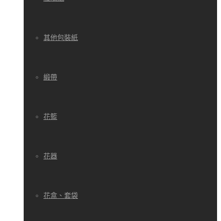
其他包裝紙
緞帶
花籃
花器
花盒、套袋