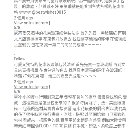
萬不要去買後來出的蕾絲跟玻璃紙合為一體的款式 是解決了包
裝上的難處、但質感不好 畢業季就是能看到各式各樣的花束風
格 🩵🩵🩵 @bestwishes0815
2 個月 ago
View on Instagram
|
5/8
•
Follow
可愛又獨特的花束玻璃紙包裝法🌸 首先先買一卷玻璃紙 再到文
具店買擦擦筆 花束包好放進去 找個寫字漂亮的夥伴 在玻璃紙上
塗鴉 打包花束 獨一無二的商品完成啦～～～～
3 個月 ago
View on Instagram
|
6/8