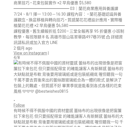
商業技巧 • 花束包裝實作 ×2 早鳥優惠 $5,580
━━━━━━━━━━━━━━ 03｜蘭花商業應用與養護課
7/24、8/1 擇一 13:00－16:30 課程內容： • 蘭花基礎認識與養
護觀念 • 換盆移植與轉向技巧 • 質感蘭花花禮設計應用 • 實際種
植蘭花花禮 ×2 早鳥優惠 $6,580 ━━━━━━━━━━━━━━
課程優惠 • 舊生續報折抵 $200 • 三堂全報再享 95 折優惠 小班制
教學，每班限額 8 名 高雄市鼓山區翠華路497巷35號 📩 詳細資
訊請私訊或加入官方 LINE
2 個月 ago
View on Instagram
|
4/8
•
Follow
有時候不得不佩服中國的資材靈感 蕾絲布的出現很像是把窗簾
拉下來包花 但只要搭配得宜 的確能讓客人有新鮮感 蕾絲布的大
缺點就是布軟 背後要用玻璃紙或是包裝紙襯底 喔但聽我一句 千