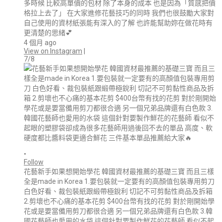
多時候 比較高單價的包材 除了本身的成本 也是因為「質感把價
格拉上去了」 在大家進修花藝技巧的同時 我們也很鼓勵大家對
自己使用的資材紙張能有深入的了解 也許能幫助妳在做花時有
更清楚的思緒💕
4 個月 ago
View on Instagram
|
7/8
•
Follow
花藝新手如果想開始學花 韓國資材最推薦的基礎三寶 而且三樣
全是made in Korea 1.要包裝就一定要有的高顏值包裝專用剪刀
白色好看、裁包裝紙跟緞帶極銳利 切記不可剪黏性商品及拆箱
2.剪壞也不心痛的基本花剪 $400台幣有找的花剪 對於剛開始學
花或是要當備用剪刀都很合適 另一個兄弟品牌還有白色款 3.韓
國花藝師也愛用的水袋 這個針對要製作鮮花的花藝師 看似不起