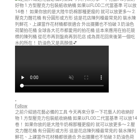
•
Follow
之前介紹過花藝必備的工具 今天再來分享一下花藝人的收納好
物 1.方型壓克力包裝紙收納桶 如果以FLOD二代當基準 可以放14
卷！ 如果你放的是大陸牛奶棉那種更瘦的 就可以放更多～ 2.壓
克力醒花桶 有分圓形或方形 這是花店陳列檯最常見的 裝水陳列
鮮花、上課當作花材桶都很適合 外出擺攤也不怕破 3.奶油色荷